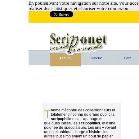
En poursuivant votre navigation sur notre site, vous accep
réaliser des statistiques et sécuriser votre connexion.
Accueil
Galerie
Cote
Thème méconnu des collectionneurs et
totalement inconnu du grand public la
scripophilie
reste l'apanage de
quelques initiés, les
scripophiles
, et d'une
poignée de spéculateurs. Les uns y voyant
un objet onirique chargé d'histoire, les
autres tout simplement un bout de papier