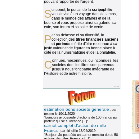
pouvant rapporter de l'argent.
Scriponet, le portail de la
scripophilie
,
vous invite à un voyage dans le temps,
dans le monde des affaires et de la
bourse et vous propose ainsi sa galerie, sa
cote, son forum et sa salle de vente.
Par sa richesse et sa diversité, la
collection des
titres financiers anciens
et périmés
mérite d'être reconnue à sa
juste valeur et de figurer en bonne place à
côté de la numismatique et de la philatélie.
Connues, méconnues, ou inconnues, les
sociétés dont les titres sont parvenus
jusqu'à nous font partie intégrante de
l'Histoire et de notre histoire.
......
estimation bons société générale
, par
toxime
le 10/11/2020
"bonjours je possède 3 actions de 100 francs au
porteur qui se suivent de [...]"
carnet complet d'action de mille
Francs
, par
fitinoli
le 13/04/2019
"Bonjour, Je possède un carnet complet de de 50
actions de milles Francs a [...]"