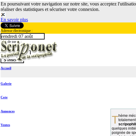
En poursuivant votre navigation sur notre site, vous acceptez l'utilisati
réaliser des statistiques et sécuriser votre connexion.
En savoir plus
Adresse électronique :
vendredi 07 août
Mot de passe :
Accueil
Galerie
Cote
Annonces
Thème méconnu des collectionneurs et
totalement
scripophil
Ventes
quelques initié
poignée de spé