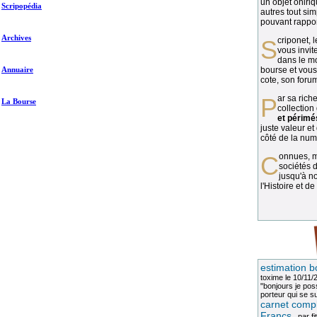
un objet oniriq
Scripopédia
autres tout si
pouvant rapport
Archives
Scriponet, 
vous invit
dans le mo
Annuaire
bourse et vous
cote, son forum
Par sa richesse et sa diversité, la
La Bourse
collection
et périmé
juste valeur et
côté de la numi
Connues, méconnues, ou inconnues, les
sociétés d
jusqu'à no
l'Histoire et de
estimation b
toxime
le 10/11/
"bonjours je pos
porteur qui se sui
carnet compl
Francs
, par
fi