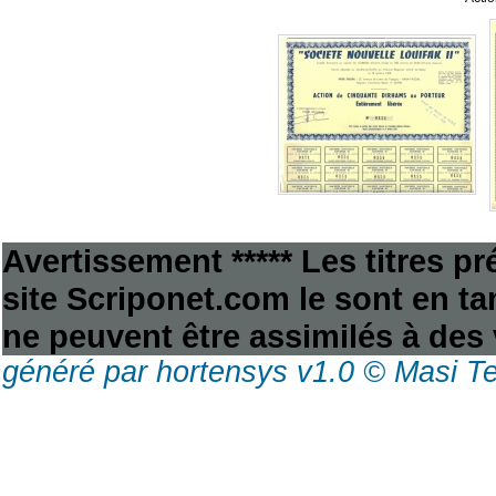
Avertissement ***** Les titres p
site Scriponet.com le sont en tan
ne peuvent être assimilés à des 
généré par hortensys v1.0 © Masi T