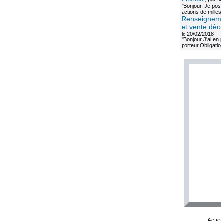
"Bonjour, Je po
actions de milles
Renseigneme
et vente dèo
le 20/02/2018
"Bonjour J'ai e
porteur,Obligation
Acti