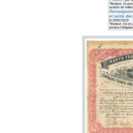
"Bonjour, Je po
actions de milles
Renseigneme
et vente dèo
le 20/02/2018
"Bonjour J'ai e
porteur,Obligation