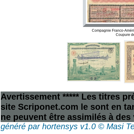
Compagnie Franco-América
Coupure de
Avertissement ***** Les titres p
site Scriponet.com le sont en tan
ne peuvent être assimilés à des 
généré par hortensys v1.0 © Masi T