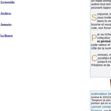
un objet oniriq
Scripopédia
autres tout si
pouvant rapport
Archives
Scriponet, 
vous invit
dans le mo
Annuaire
bourse et vous
cote, son forum
Par sa richesse et sa diversité, la
La Bourse
collection
et périmé
juste valeur et
côté de la numi
Connues, méconnues, ou inconnues, les
sociétés d
jusqu'à no
l'Histoire et de
estimation b
toxime
le 10/11/
"bonjours je pos
porteur qui se sui
carnet compl
Francs
, par
fi