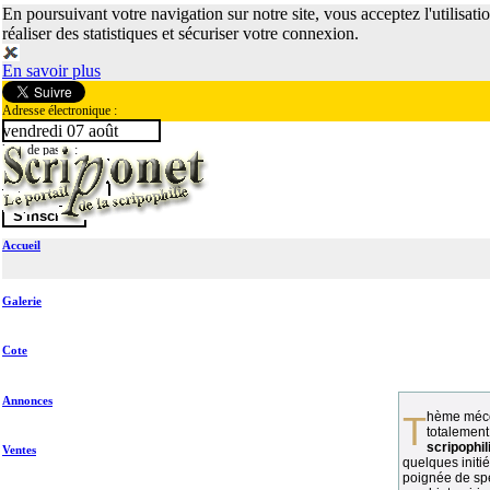
En poursuivant votre navigation sur notre site, vous acceptez l'utilisati
réaliser des statistiques et sécuriser votre connexion.
En savoir plus
Adresse électronique :
vendredi 07 août
Mot de passe :
Accueil
Galerie
Cote
Annonces
Thème méconnu des collectionneurs et
totalement
scripophil
Ventes
quelques initié
poignée de spé