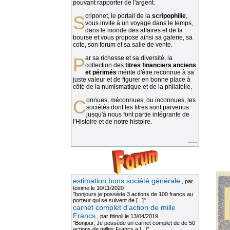
pouvant rapporter de l'argent.
Scriponet, le portail de la
scripophilie
,
vous invite à un voyage dans le temps,
dans le monde des affaires et de la
bourse et vous propose ainsi sa galerie, sa
cote, son forum et sa salle de vente.
Par sa richesse et sa diversité, la
collection des
titres financiers anciens
et périmés
mérite d'être reconnue à sa
juste valeur et de figurer en bonne place à
côté de la numismatique et de la philatélie.
Connues, méconnues, ou inconnues, les
sociétés dont les titres sont parvenus
jusqu'à nous font partie intégrante de
l'Histoire et de notre histoire.
......
estimation bons société générale
, par
toxime
le 10/11/2020
"bonjours je possède 3 actions de 100 francs au
porteur qui se suivent de [...]"
carnet complet d'action de mille
Francs
, par
fitinoli
le 13/04/2019
"Bonjour, Je possède un carnet complet de de 50
actions de milles Francs a [...]"