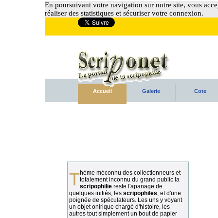
En poursuivant votre navigation sur notre site, vous accep
réaliser des statistiques et sécuriser votre connexion.
Accueil
Galerie
Cote
Thème méconnu des collectionneurs et
totalement inconnu du grand public la
scripophilie
reste l'apanage de
quelques initiés, les
scripophiles
, et d'une
poignée de spéculateurs. Les uns y voyant
un objet onirique chargé d'histoire, les
autres tout simplement un bout de papier