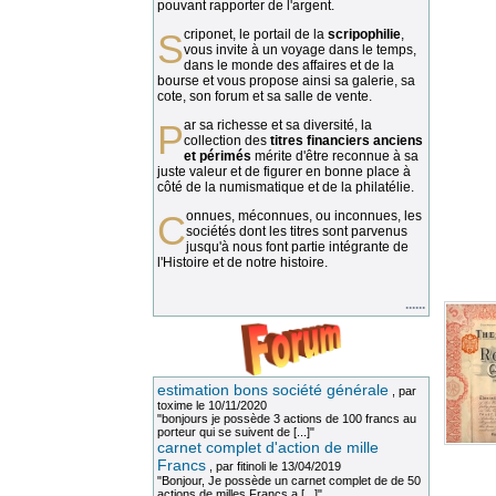
pouvant rapporter de l'argent.
Scriponet, le portail de la
scripophilie
,
vous invite à un voyage dans le temps,
dans le monde des affaires et de la
bourse et vous propose ainsi sa galerie, sa
cote, son forum et sa salle de vente.
Par sa richesse et sa diversité, la
collection des
titres financiers anciens
et périmés
mérite d'être reconnue à sa
juste valeur et de figurer en bonne place à
côté de la numismatique et de la philatélie.
Connues, méconnues, ou inconnues, les
sociétés dont les titres sont parvenus
jusqu'à nous font partie intégrante de
l'Histoire et de notre histoire.
......
estimation bons société générale
, par
toxime
le 10/11/2020
"bonjours je possède 3 actions de 100 francs au
porteur qui se suivent de [...]"
carnet complet d'action de mille
Francs
, par
fitinoli
le 13/04/2019
"Bonjour, Je possède un carnet complet de de 50
actions de milles Francs a [...]"