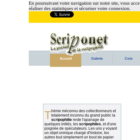
En poursuivant votre navigation sur notre site, vous accep
réaliser des statistiques et sécuriser votre connexion.
Accueil
Galerie
Cote
Thème méconnu des collectionneurs et
totalement inconnu du grand public la
scripophilie
reste l'apanage de
quelques initiés, les
scripophiles
, et d'une
poignée de spéculateurs. Les uns y voyant
un objet onirique chargé d'histoire, les
autres tout simplement un bout de papier