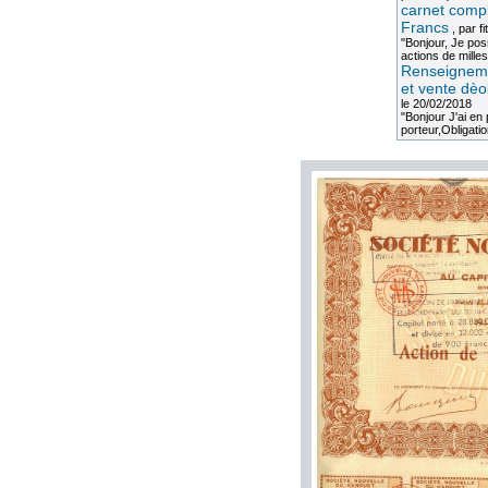
carnet compl
Francs
, par
fi
"Bonjour, Je po
actions de milles
Renseigneme
et vente dèo
le 20/02/2018
"Bonjour J'ai e
porteur,Obligation