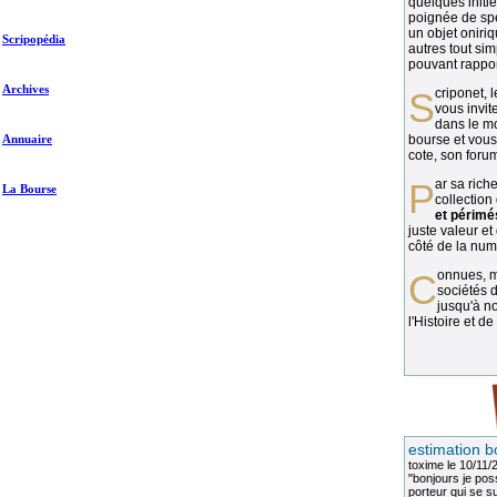
quelques initié
poignée de spé
un objet oniriq
Scripopédia
autres tout si
pouvant rapport
Archives
Scriponet, 
vous invit
dans le mo
Annuaire
bourse et vous
cote, son forum
Par sa richesse et sa diversité, la
La Bourse
collection
et périmé
juste valeur et
côté de la numi
Connues, méconnues, ou inconnues, les
sociétés d
jusqu'à no
l'Histoire et de
estimation b
toxime
le 10/11/
"bonjours je pos
porteur qui se sui