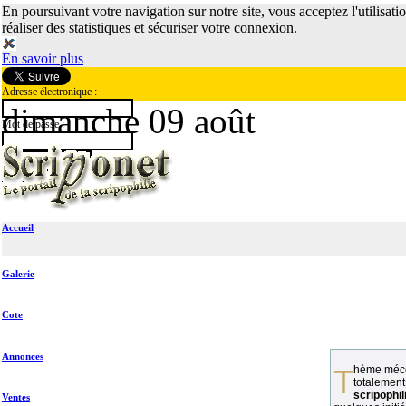
En poursuivant votre navigation sur notre site, vous acceptez l'utilisati
réaliser des statistiques et sécuriser votre connexion.
En savoir plus
Adresse électronique :
dimanche 09 août
Mot de passe :
Accueil
Galerie
Cote
Annonces
Thème méconnu des collectionneurs et
totalement
scripophil
Ventes