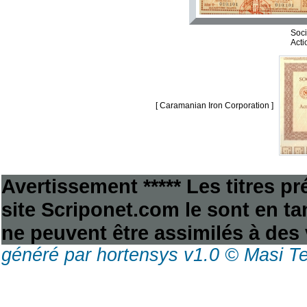
Soci
Acti
[ Caramanian Iron Corporation ]
Avertissement ***** Les titres p
site Scriponet.com le sont en tan
ne peuvent être assimilés à des 
généré par hortensys v1.0 © Masi T