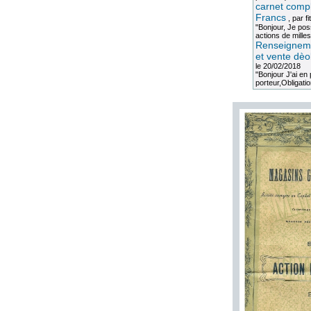
carnet compl
Francs
, par
fi
"Bonjour, Je po
actions de milles
Renseigneme
et vente dèo
le 20/02/2018
"Bonjour J'ai e
porteur,Obligation