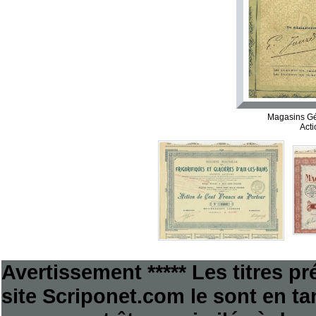
Magasins Gé
Acti
Avertissement ***** Les titres p
site Scriponet.com le sont en tan