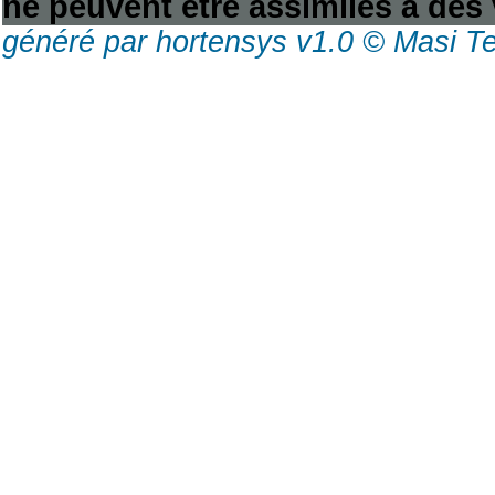
ne peuvent être assimilés à des 
généré par hortensys v1.0 © Masi T