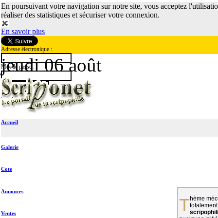
En poursuivant votre navigation sur notre site, vous acceptez l'utilisati
réaliser des statistiques et sécuriser votre connexion.
En savoir plus
Adresse électronique :
jeudi 06 août
Mot de passe :
Accueil
Galerie
Cote
Annonces
Thème méconnu des collectionneurs et
totalement
scripophil
Ventes