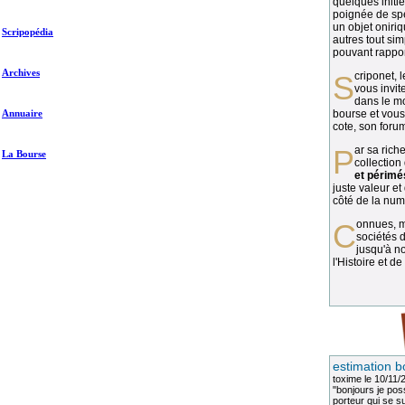
quelques initié
poignée de spé
un objet oniriq
Scripopédia
autres tout si
pouvant rapport
Archives
Scriponet, 
vous invit
dans le mo
Annuaire
bourse et vous
cote, son forum
Par sa richesse et sa diversité, la
La Bourse
collection
et périmé
juste valeur et
côté de la numi
Connues, méconnues, ou inconnues, les
sociétés d
jusqu'à no
l'Histoire et de
estimation b
toxime
le 10/11/
"bonjours je pos
porteur qui se sui