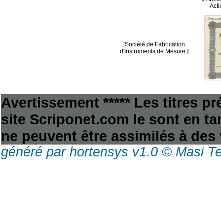
Acti
[Société de Fabrication
d'Instruments de Mesure ]
Avertissement ***** Les titres p
site Scriponet.com le sont en tan
ne peuvent être assimilés à des 
généré par hortensys v1.0 © Masi T