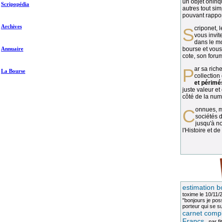
un objet oniriq
Scripopédia
autres tout si
pouvant rapport
Archives
Scriponet, 
vous invit
dans le mo
Annuaire
bourse et vous
cote, son forum
Par sa richesse et sa diversité, la
La Bourse
collection
et périmé
juste valeur et
côté de la numi
Connues, méconnues, ou inconnues, les
sociétés d
jusqu'à no
l'Histoire et de
estimation b
toxime
le 10/11/
"bonjours je pos
porteur qui se sui
carnet compl
Francs
, par
fi