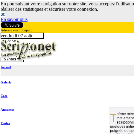
En poursuivant votre navigation sur notre site, vous acceptez l'utilisati
réaliser des statistiques et sécuriser votre connexion.
En savoir plus
Adresse électronique :
vendredi 07 août
Mot de passe :
Accueil
Galerie
Cote
Annonces
Thème méconnu des collectionneurs et
totalement
scripophil
Ventes
quelques initié
poignée de spé