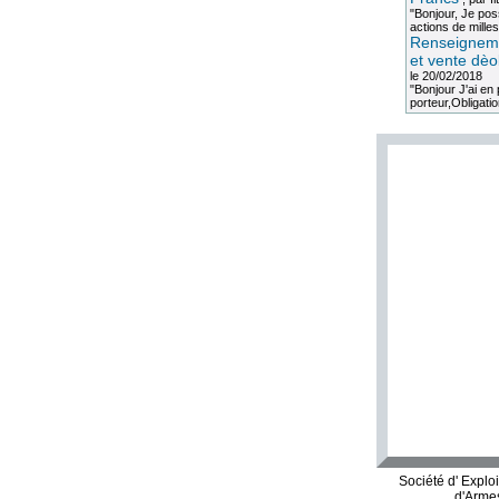
"Bonjour, Je po
actions de milles
Renseigneme
et vente dèo
le 20/02/2018
"Bonjour J'ai e
porteur,Obligation
Société d' Explo
d'Armes