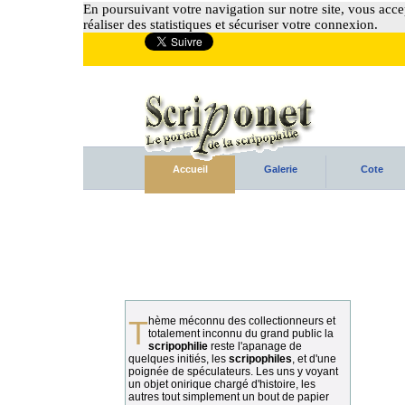
En poursuivant votre navigation sur notre site, vous accep
réaliser des statistiques et sécuriser votre connexion.
Accueil
Galerie
Cote
Thème méconnu des collectionneurs et
totalement inconnu du grand public la
scripophilie
reste l'apanage de
quelques initiés, les
scripophiles
, et d'une
poignée de spéculateurs. Les uns y voyant
un objet onirique chargé d'histoire, les
autres tout simplement un bout de papier