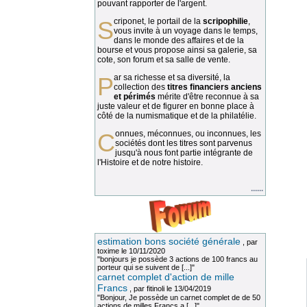
pouvant rapporter de l'argent.
Scriponet, le portail de la
scripophilie
,
vous invite à un voyage dans le temps,
dans le monde des affaires et de la
bourse et vous propose ainsi sa galerie, sa
cote, son forum et sa salle de vente.
Par sa richesse et sa diversité, la
collection des
titres financiers anciens
et périmés
mérite d'être reconnue à sa
juste valeur et de figurer en bonne place à
côté de la numismatique et de la philatélie.
Connues, méconnues, ou inconnues, les
sociétés dont les titres sont parvenus
jusqu'à nous font partie intégrante de
l'Histoire et de notre histoire.
......
estimation bons société générale
, par
toxime
le 10/11/2020
"bonjours je possède 3 actions de 100 francs au
porteur qui se suivent de [...]"
carnet complet d'action de mille
Francs
, par
fitinoli
le 13/04/2019
"Bonjour, Je possède un carnet complet de de 50
actions de milles Francs a [...]"