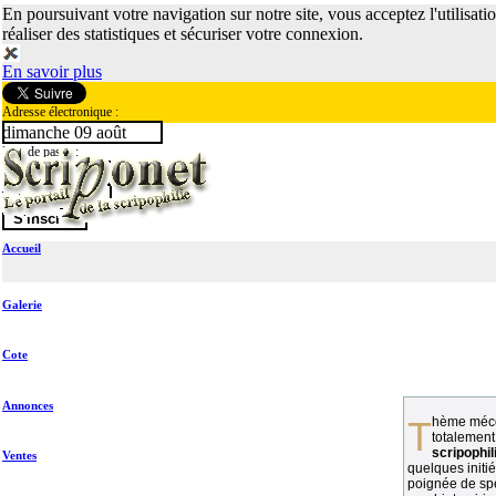
En poursuivant votre navigation sur notre site, vous acceptez l'utilisati
réaliser des statistiques et sécuriser votre connexion.
En savoir plus
Adresse électronique :
dimanche 09 août
Mot de passe :
Accueil
Galerie
Cote
Annonces
Thème méconnu des collectionneurs et
totalement
scripophil
Ventes
quelques initié
poignée de spé