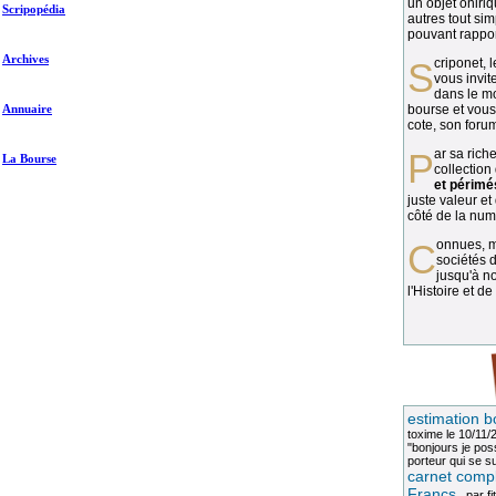
un objet oniriq
Scripopédia
autres tout si
pouvant rapport
Archives
Scriponet, 
vous invit
dans le mo
Annuaire
bourse et vous
cote, son forum
Par sa richesse et sa diversité, la
La Bourse
collection
et périmé
juste valeur et
côté de la numi
Connues, méconnues, ou inconnues, les
sociétés d
jusqu'à no
l'Histoire et de
estimation b
toxime
le 10/11/
"bonjours je pos
porteur qui se sui
carnet compl
Francs
, par
fi