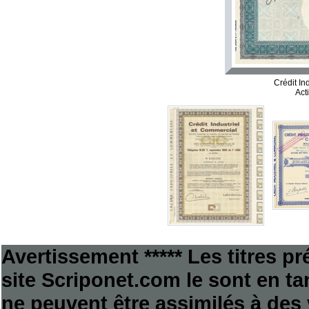
Crédit In
Act
Avertissement ***** Les titres p
site Scriponet.com le sont en tan
ne peuvent être assimilés à des 