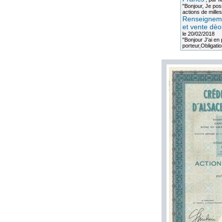
"Bonjour, Je po
actions de milles
Renseigneme
et vente dèo
le 20/02/2018
"Bonjour J'ai e
porteur,Obligation