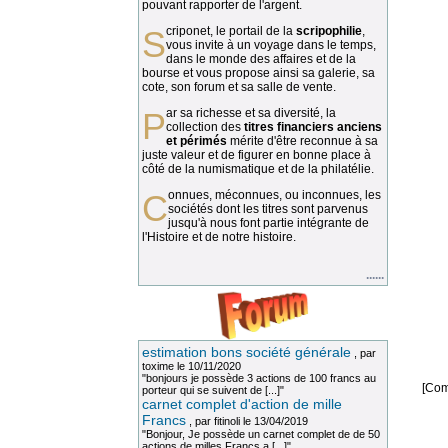
pouvant rapporter de l'argent.
Scriponet, le portail de la
scripophilie
,
vous invite à un voyage dans le temps,
dans le monde des affaires et de la
bourse et vous propose ainsi sa galerie, sa
cote, son forum et sa salle de vente.
Par sa richesse et sa diversité, la
collection des
titres financiers anciens
et périmés
mérite d'être reconnue à sa
juste valeur et de figurer en bonne place à
côté de la numismatique et de la philatélie.
Connues, méconnues, ou inconnues, les
sociétés dont les titres sont parvenus
jusqu'à nous font partie intégrante de
l'Histoire et de notre histoire.
......
estimation bons société générale
, par
toxime
le 10/11/2020
"bonjours je possède 3 actions de 100 francs au
[Com
porteur qui se suivent de [...]"
carnet complet d'action de mille
Francs
, par
fitinoli
le 13/04/2019
"Bonjour, Je possède un carnet complet de de 50
actions de milles Francs a [...]"