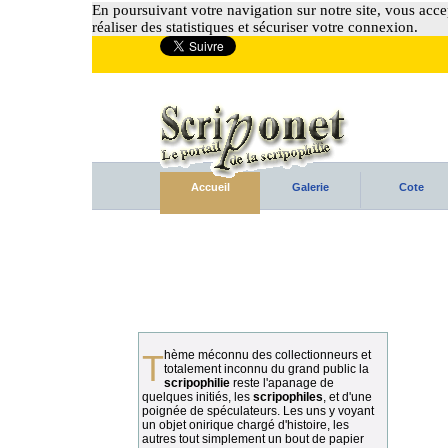
En poursuivant votre navigation sur notre site, vous accep
réaliser des statistiques et sécuriser votre connexion.
Accueil
Galerie
Cote
Thème méconnu des collectionneurs et
totalement inconnu du grand public la
scripophilie
reste l'apanage de
quelques initiés, les
scripophiles
, et d'une
poignée de spéculateurs. Les uns y voyant
un objet onirique chargé d'histoire, les
autres tout simplement un bout de papier