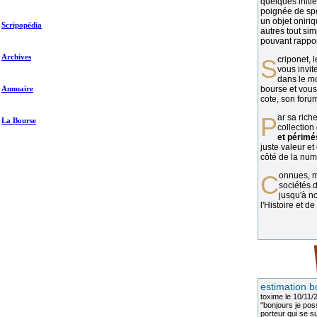
quelques initié
poignée de spé
un objet oniriq
Scripopédia
autres tout si
pouvant rapport
Archives
Scriponet, 
vous invit
dans le mo
Annuaire
bourse et vous
cote, son forum
Par sa richesse et sa diversité, la
La Bourse
collection
et périmé
juste valeur et
côté de la numi
Connues, méconnues, ou inconnues, les
sociétés d
jusqu'à no
l'Histoire et de
estimation b
toxime
le 10/11/
"bonjours je pos
porteur qui se sui