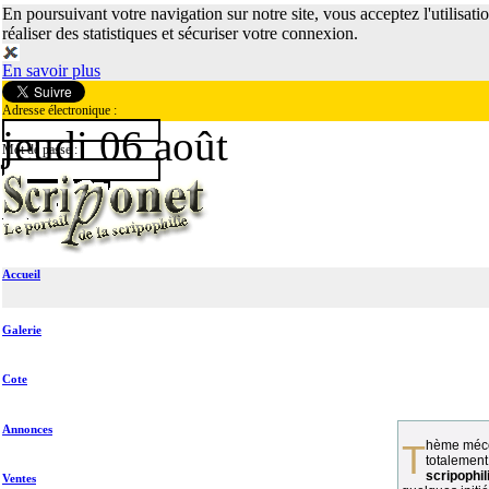
En poursuivant votre navigation sur notre site, vous acceptez l'utilisati
réaliser des statistiques et sécuriser votre connexion.
En savoir plus
Adresse électronique :
jeudi 06 août
Mot de passe :
Accueil
Galerie
Cote
Annonces
Thème méconnu des collectionneurs et
totalement
scripophil
Ventes