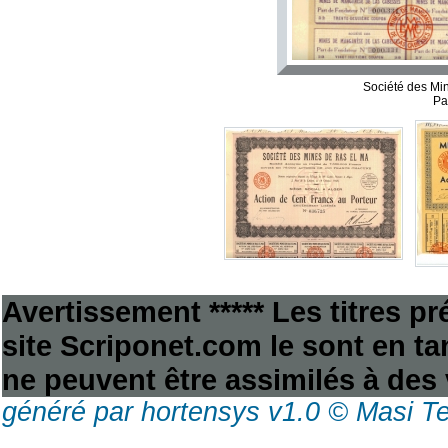
Société des M
Pa
Avertissement ***** Les titres p
site Scriponet.com le sont en tan
ne peuvent être assimilés à des 
généré par hortensys v1.0 © Masi T