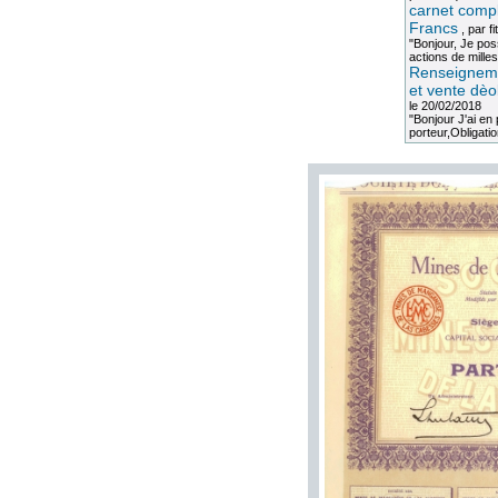
carnet compl
Francs
, par
fi
"Bonjour, Je po
actions de milles
Renseigneme
et vente dèo
le 20/02/2018
"Bonjour J'ai e
porteur,Obligation