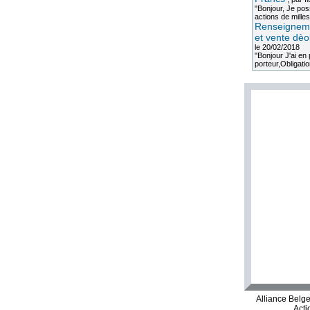
"Bonjour, Je po
actions de milles
Renseigneme
et vente dèo
le 20/02/2018
"Bonjour J'ai e
porteur,Obligation
Alliance Belg
Acti