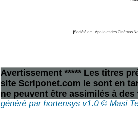
[Société de l' Apollo et des Cinémas Na
Avertissement ***** Les titres p
site Scriponet.com le sont en tan
ne peuvent être assimilés à des 
généré par hortensys v1.0 © Masi T