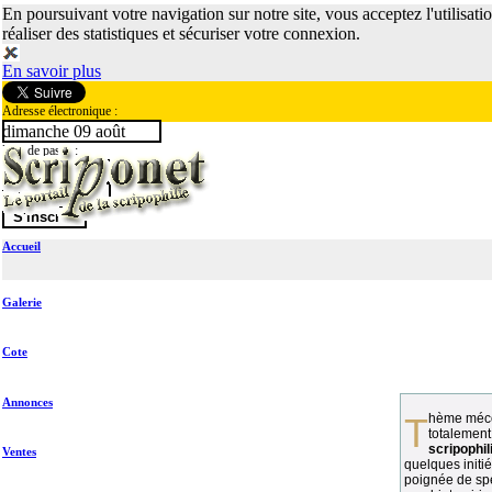
En poursuivant votre navigation sur notre site, vous acceptez l'utilisati
réaliser des statistiques et sécuriser votre connexion.
En savoir plus
Adresse électronique :
dimanche 09 août
Mot de passe :
Accueil
Galerie
Cote
Annonces
Thème méconnu des collectionneurs et
totalement
scripophil
Ventes
quelques initié
poignée de spé