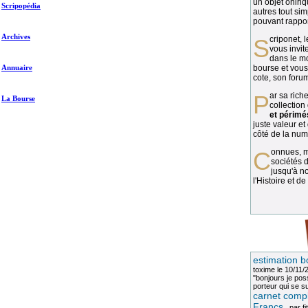
un objet oniriq
Scripopédia
autres tout si
pouvant rapport
Archives
Scriponet, 
vous invit
dans le mo
Annuaire
bourse et vous
cote, son forum
Par sa richesse et sa diversité, la
La Bourse
collection
et périmé
juste valeur et
côté de la numi
Connues, méconnues, ou inconnues, les
sociétés d
jusqu'à no
l'Histoire et de
estimation b
toxime
le 10/11/
"bonjours je pos
porteur qui se sui
carnet compl
Francs
, par
fi