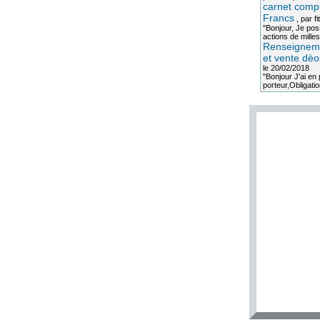
carnet compl
Francs
, par
fi
"Bonjour, Je po
actions de milles
Renseigneme
et vente dèo
le 20/02/2018
"Bonjour J'ai e
porteur,Obligation