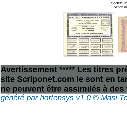
Société I
Action d
Avertissement ***** Les titres p
site Scriponet.com le sont en tan
ne peuvent être assimilés à des 
généré par hortensys v1.0 © Masi T