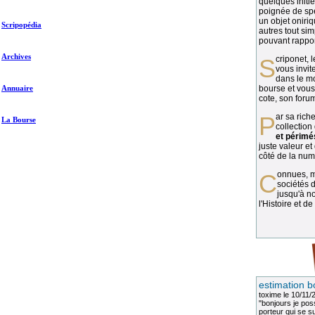
quelques initié
poignée de spé
un objet oniriq
Scripopédia
autres tout si
pouvant rapport
Archives
Scriponet, 
vous invit
dans le mo
Annuaire
bourse et vous
cote, son forum
Par sa richesse et sa diversité, la
La Bourse
collection
et périmé
juste valeur et
côté de la numi
Connues, méconnues, ou inconnues, les
sociétés d
jusqu'à no
l'Histoire et de
estimation b
toxime
le 10/11/
"bonjours je pos
porteur qui se sui