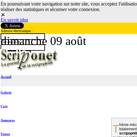
En poursuivant votre navigation sur notre site, vous acceptez l'utilisati
réaliser des statistiques et sécuriser votre connexion.
En savoir plus
Adresse électronique :
dimanche 09 août
Mot de passe :
Accueil
Galerie
Cote
Annonces
Thème méconnu des collectionneurs et
totalement
scripophil
Ventes