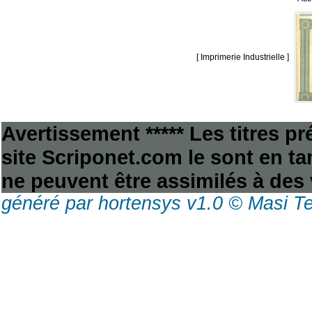
[ Imprimerie Industrielle ]
Avertissement ***** Les titres p
site Scriponet.com le sont en tan
ne peuvent être assimilés à des 
généré par hortensys v1.0 © Masi T