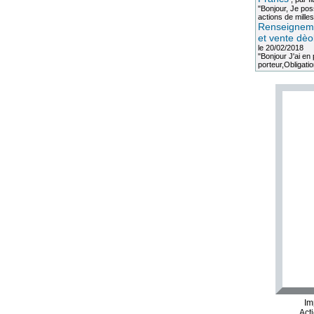
"Bonjour, Je po
actions de milles
Renseigneme
et vente dèo
le 20/02/2018
"Bonjour J'ai e
porteur,Obligation
Im
Act