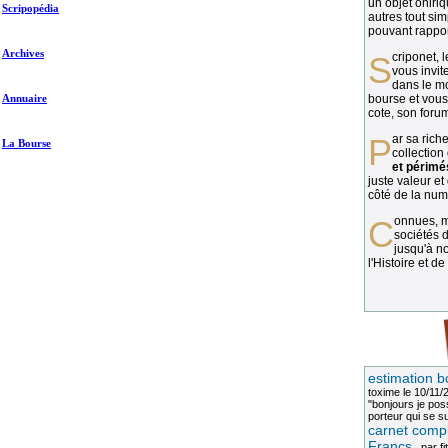
un objet oniriq
Scripopédia
autres tout si
pouvant rapport
Archives
Scriponet, 
vous invit
dans le mo
Annuaire
bourse et vous
cote, son forum
Par sa richesse et sa diversité, la
La Bourse
collection
et périmé
juste valeur et
côté de la numi
Connues, méconnues, ou inconnues, les
sociétés d
jusqu'à no
l'Histoire et de
estimation b
toxime
le 10/11/
"bonjours je pos
porteur qui se sui
carnet compl
Francs
, par
fi