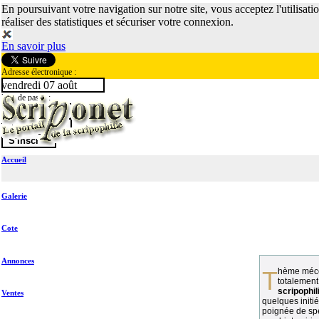
En poursuivant votre navigation sur notre site, vous acceptez l'utilisati
réaliser des statistiques et sécuriser votre connexion.
En savoir plus
Adresse électronique :
vendredi 07 août
Mot de passe :
Accueil
Galerie
Cote
Annonces
Thème méconnu des collectionneurs et
totalement
scripophil
Ventes
quelques initié
poignée de spé