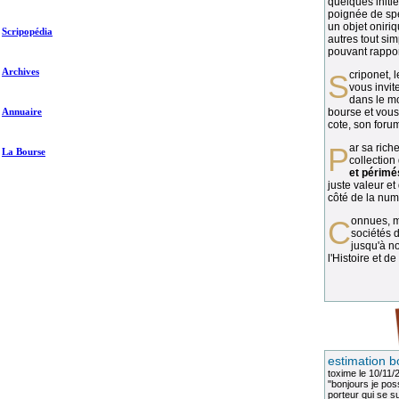
quelques initié
poignée de spé
un objet oniriq
Scripopédia
autres tout si
pouvant rapport
Archives
Scriponet, 
vous invit
dans le mo
Annuaire
bourse et vous
cote, son forum
Par sa richesse et sa diversité, la
La Bourse
collection
et périmé
juste valeur et
côté de la numi
Connues, méconnues, ou inconnues, les
sociétés d
jusqu'à no
l'Histoire et de
estimation b
toxime
le 10/11/
"bonjours je pos
porteur qui se sui