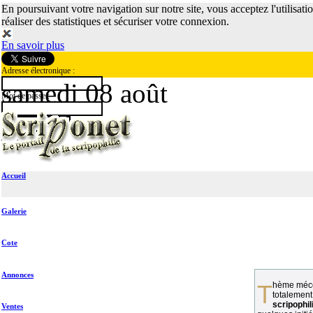
En poursuivant votre navigation sur notre site, vous acceptez l'utilisati
réaliser des statistiques et sécuriser votre connexion.
En savoir plus
Adresse électronique :
samedi 08 août
Mot de passe :
Accueil
Galerie
Cote
Annonces
Thème méconnu des collectionneurs et
totalement
scripophil
Ventes