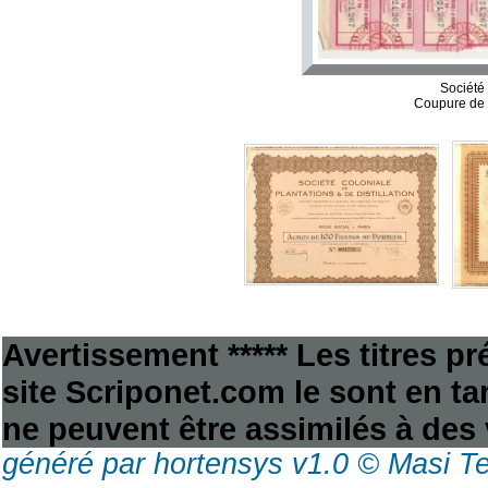
Société 
Coupure de 
Avertissement ***** Les titres p
site Scriponet.com le sont en tan
ne peuvent être assimilés à des 
généré par hortensys v1.0 © Masi T