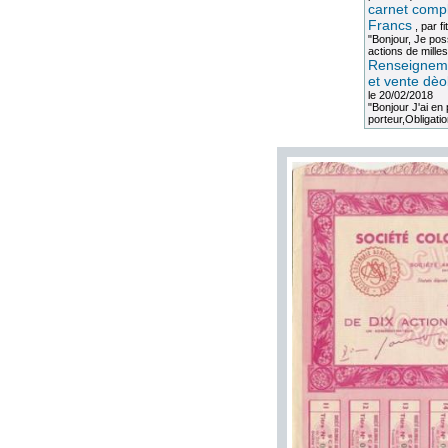
carnet compl
Francs
, par
fi
"Bonjour, Je po
actions de milles
Renseigneme
et vente dèo
le 20/02/2018
"Bonjour J'ai e
porteur,Obligation