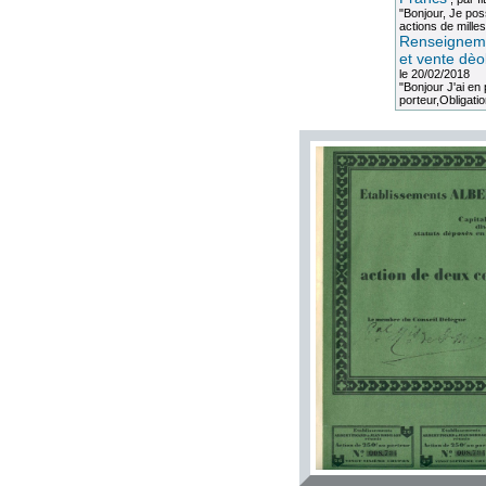
"Bonjour, Je po
actions de milles
Renseigneme
et vente dèo
le 20/02/2018
"Bonjour J'ai e
porteur,Obligation