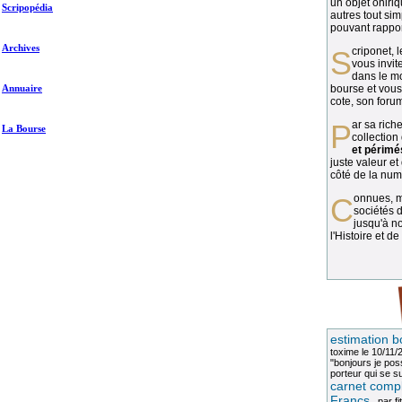
un objet oniriq
Scripopédia
autres tout si
pouvant rapport
Archives
Scriponet, 
vous invit
dans le mo
Annuaire
bourse et vous
cote, son forum
Par sa richesse et sa diversité, la
La Bourse
collection
et périmé
juste valeur et
côté de la numi
Connues, méconnues, ou inconnues, les
sociétés d
jusqu'à no
l'Histoire et de
estimation b
toxime
le 10/11/
"bonjours je pos
porteur qui se sui
carnet compl
Francs
, par
fi