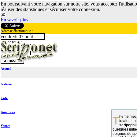
En poursuivant votre navigation sur notre site, vous acceptez l'utilisati
réaliser des statistiques et sécuriser votre connexion.
En savoir plus
Adresse électronique :
vendredi 07 août
Mot de passe :
Accueil
Galerie
Cote
Annonces
Thème méconnu des collectionneurs et
totalement
scripophil
Ventes
quelques initié
poignée de spé