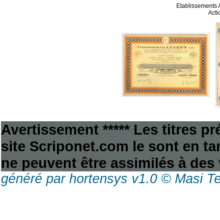
Etablissements 
Acti
Avertissement ***** Les titres p
site Scriponet.com le sont en tan
ne peuvent être assimilés à des 
généré par hortensys v1.0 © Masi T