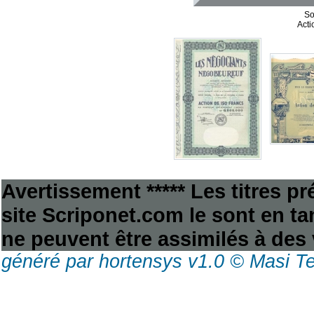
So
Acti
Avertissement ***** Les titres p
site Scriponet.com le sont en tan
ne peuvent être assimilés à des 
généré par hortensys v1.0 © Masi T