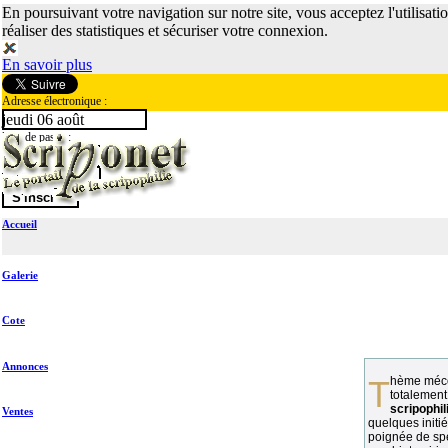
En poursuivant votre navigation sur notre site, vous acceptez l'utilisati
réaliser des statistiques et sécuriser votre connexion.
En savoir plus
Adresse électronique :
jeudi 06 août
Mot de passe :
Accueil
Galerie
Cote
Annonces
Thème méconnu des collectionneurs et
totalement
scripophil
Ventes
quelques initié
poignée de spé