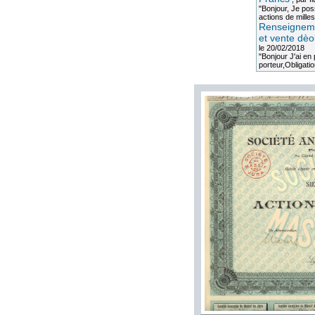
"Bonjour, Je po
actions de milles
Renseigneme
et vente dèo
le 20/02/2018
"Bonjour J'ai e
porteur,Obligation