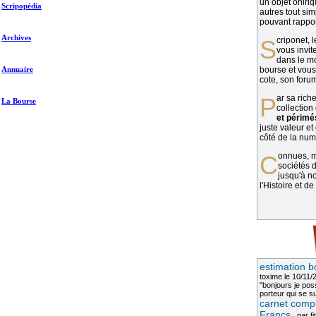
un objet oniriq
Scripopédia
autres tout si
pouvant rapport
Archives
Scriponet, 
vous invit
dans le mo
Annuaire
bourse et vous
cote, son forum
Par sa richesse et sa diversité, la
La Bourse
collection
et périmé
juste valeur et
côté de la numi
Connues, méconnues, ou inconnues, les
sociétés d
jusqu'à no
l'Histoire et de
estimation b
toxime
le 10/11/
"bonjours je pos
porteur qui se sui
carnet compl
Francs
, par
fi