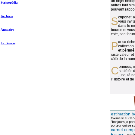
un objet oniriq
Scripopédia
autres tout si
pouvant rapport
Archives
Scriponet, 
vous invit
dans le mo
Annuaire
bourse et vous
cote, son forum
Par sa richesse et sa diversité, la
La Bourse
collection
et périmé
juste valeur et
côté de la numi
Connues, méconnues, ou inconnues, les
sociétés d
jusqu'à no
l'Histoire et de
estimation b
toxime
le 10/11/
"bonjours je pos
porteur qui se sui
carnet compl
Francs
, par
fi