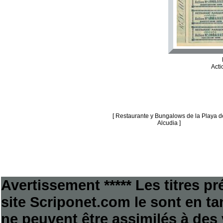
Acti
[ Restaurante y Bungalows de la Playa d
Alcudia ]
Avertissement ***** Les titres p
site Scriponet.com le sont en tan
ne peuvent être assimilés à des 