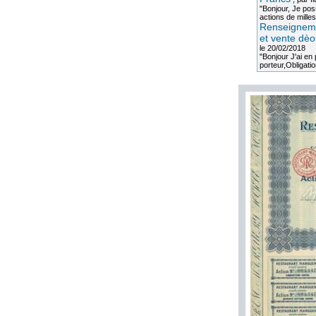
"Bonjour, Je po
actions de milles
Renseigneme
et vente dèo
le 20/02/2018
"Bonjour J'ai e
porteur,Obligation