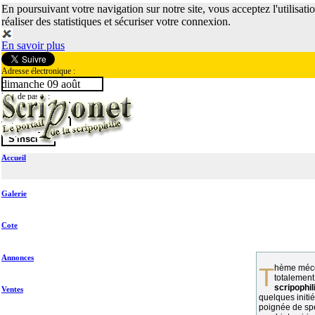
En poursuivant votre navigation sur notre site, vous acceptez l'utilisati
réaliser des statistiques et sécuriser votre connexion.
En savoir plus
Adresse électronique :
dimanche 09 août
Mot de passe :
Accueil
Galerie
Cote
Annonces
Thème méconnu des collectionneurs et
totalement
scripophil
Ventes
quelques initié
poignée de spé