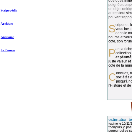
quelques initié
poignée de spé
un objet oniriq
Scripopédia
autres tout si
pouvant rapport
Archives
Scriponet, 
vous invit
dans le mo
Annuaire
bourse et vous
cote, son forum
Par sa richesse et sa diversité, la
La Bourse
collection
et périmé
juste valeur et
côté de la numi
Connues, méconnues, ou inconnues, les
sociétés d
jusqu'à no
l'Histoire et de
estimation b
toxime
le 10/11/
"bonjours je pos
porteur qui se sui