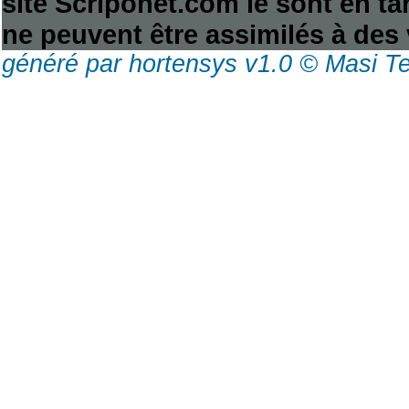
site Scriponet.com le sont en tan
ne peuvent être assimilés à des 
généré par hortensys v1.0 © Masi T