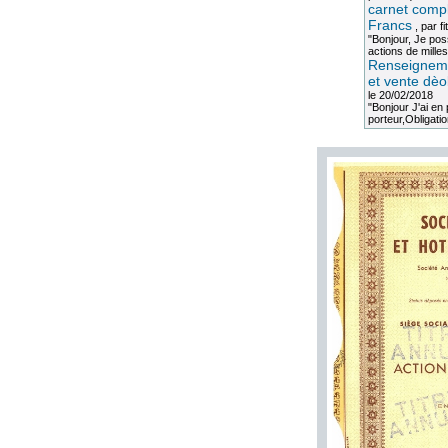
carnet compl
Francs
, par
fi
"Bonjour, Je po
actions de milles
Renseigneme
et vente dèo
le 20/02/2018
"Bonjour J'ai e
porteur,Obligation