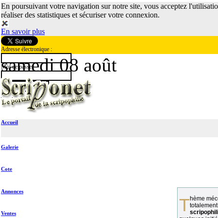
En poursuivant votre navigation sur notre site, vous acceptez l'utilisati
réaliser des statistiques et sécuriser votre connexion.
En savoir plus
Adresse électronique :
samedi 08 août
Mot de passe :
Accueil
Galerie
Cote
Annonces
Thème méconnu des collectionneurs et
totalement
scripophil
Ventes