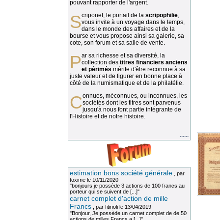
pouvant rapporter de l'argent.
Scriponet, le portail de la
scripophilie
,
vous invite à un voyage dans le temps,
dans le monde des affaires et de la
bourse et vous propose ainsi sa galerie, sa
cote, son forum et sa salle de vente.
Par sa richesse et sa diversité, la
collection des
titres financiers anciens
et périmés
mérite d'être reconnue à sa
juste valeur et de figurer en bonne place à
côté de la numismatique et de la philatélie.
Connues, méconnues, ou inconnues, les
sociétés dont les titres sont parvenus
jusqu'à nous font partie intégrante de
l'Histoire et de notre histoire.
......
estimation bons société générale
, par
toxime
le 10/11/2020
"bonjours je possède 3 actions de 100 francs au
porteur qui se suivent de [...]"
carnet complet d'action de mille
Francs
, par
fitinoli
le 13/04/2019
"Bonjour, Je possède un carnet complet de de 50
actions de milles Francs a [...]"