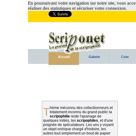
En poursuivant votre navigation sur notre site, vous accep
réaliser des statistiques et sécuriser votre connexion.
Accueil
Galerie
Cote
Thème méconnu des collectionneurs et
totalement inconnu du grand public la
scripophilie
reste l'apanage de
quelques initiés, les
scripophiles
, et d'une
poignée de spéculateurs. Les uns y voyant
un objet onirique chargé d'histoire, les
autres tout simplement un bout de papier