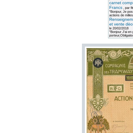
carnet compl
Francs
, par
fi
"Bonjour, Je po
actions de milles
Renseigneme
et vente dèo
le 20/02/2018
"Bonjour J'ai e
porteur,Obligation