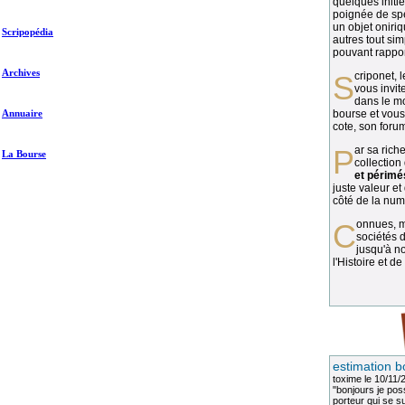
quelques initié
poignée de spé
un objet oniriq
Scripopédia
autres tout si
pouvant rapport
Archives
Scriponet, 
vous invit
dans le mo
Annuaire
bourse et vous
cote, son forum
Par sa richesse et sa diversité, la
La Bourse
collection
et périmé
juste valeur et
côté de la numi
Connues, méconnues, ou inconnues, les
sociétés d
jusqu'à no
l'Histoire et de
estimation b
toxime
le 10/11/
"bonjours je pos
porteur qui se sui