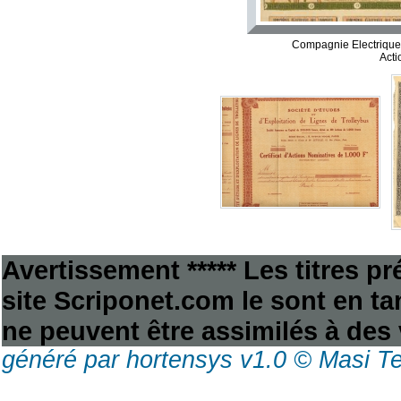
Compagnie Electrique
Acti
Avertissement ***** Les titres p
site Scriponet.com le sont en tan
ne peuvent être assimilés à des 
généré par hortensys v1.0 © Masi T