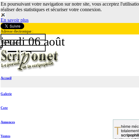
En poursuivant votre navigation sur notre site, vous acceptez l'utilisati
réaliser des statistiques et sécuriser votre connexion.
En savoir plus
Adresse électronique :
jeudi 06 août
Mot de passe :
Accueil
Galerie
Cote
Annonces
Thème méconnu des collectionneurs et
totalement
scripophil
Ventes