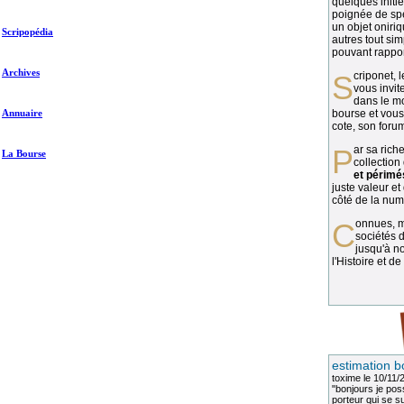
quelques initié
poignée de spé
un objet oniriq
Scripopédia
autres tout si
pouvant rapport
Archives
Scriponet, 
vous invit
dans le mo
Annuaire
bourse et vous
cote, son forum
Par sa richesse et sa diversité, la
La Bourse
collection
et périmé
juste valeur et
côté de la numi
Connues, méconnues, ou inconnues, les
sociétés d
jusqu'à no
l'Histoire et de
estimation b
toxime
le 10/11/
"bonjours je pos
porteur qui se sui