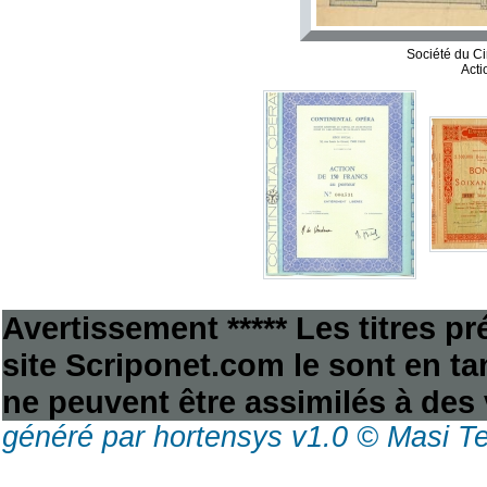
Société du C
Acti
Avertissement ***** Les titres p
site Scriponet.com le sont en tan
ne peuvent être assimilés à des 
généré par hortensys v1.0 © Masi T