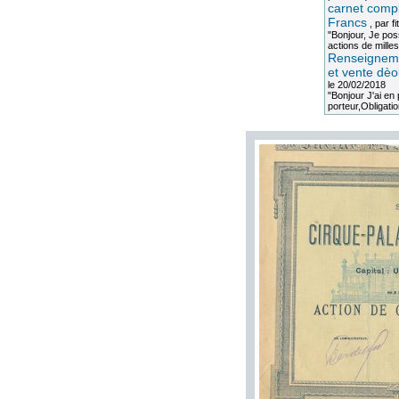
carnet compl
Francs
, par
fi
"Bonjour, Je po
actions de milles
Renseigneme
et vente dèo
le 20/02/2018
"Bonjour J'ai e
porteur,Obligation