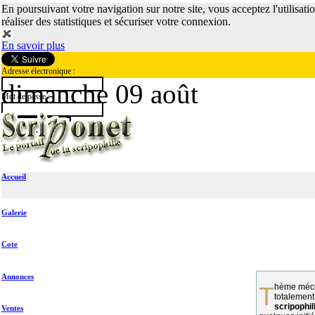
En poursuivant votre navigation sur notre site, vous acceptez l'utilisati
réaliser des statistiques et sécuriser votre connexion.
En savoir plus
Adresse électronique :
dimanche 09 août
Mot de passe :
Accueil
Galerie
Cote
Annonces
Thème méconnu des collectionneurs et
totalement
scripophil
Ventes