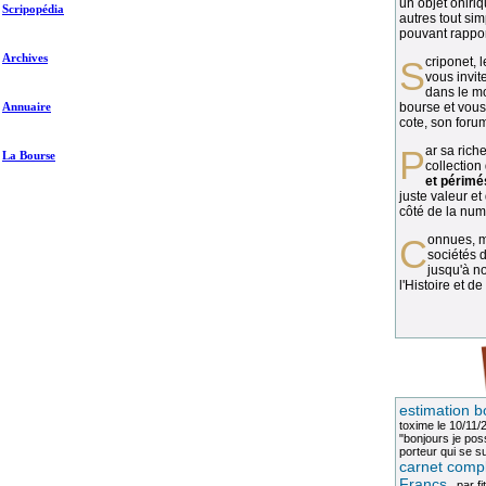
un objet oniriq
Scripopédia
autres tout si
pouvant rapport
Archives
Scriponet, 
vous invit
dans le mo
Annuaire
bourse et vous
cote, son forum
Par sa richesse et sa diversité, la
La Bourse
collection
et périmé
juste valeur et
côté de la numi
Connues, méconnues, ou inconnues, les
sociétés d
jusqu'à no
l'Histoire et de
estimation b
toxime
le 10/11/
"bonjours je pos
porteur qui se sui
carnet compl
Francs
, par
fi