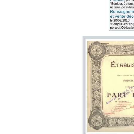
"Bonjour, Je po
actions de milles
Renseigneme
et vente dèo
le 20/02/2018
"Bonjour J'ai e
porteur,Obligation