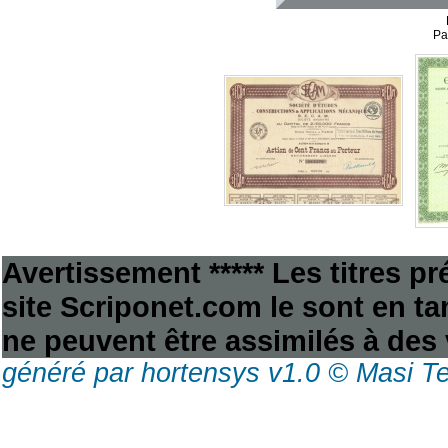
Pa
Avertissement ***** Les titres p
site Scriponet.com le sont en tan
ne peuvent être assimilés à des 
généré par hortensys v1.0 © Masi T