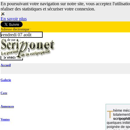
En poursuivant votre navigation sur notre site, vous acceptez l'utilisati
réaliser des statistiques et sécuriser votre connexion.
En savoir plus
Adresse électronique :
vendredi 07 août
Mot de passe :
Accueil
Galerie
Cote
Annonces
Thème méconnu des collectionneurs et
totalement
scripophil
Ventes
quelques initié
poignée de spé