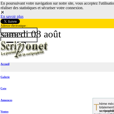
En poursuivant votre navigation sur notre site, vous acceptez l'utilisati
réaliser des statistiques et sécuriser votre connexion.
En savoir plus
Adresse électronique :
samedi 08 août
Mot de passe :
Accueil
Galerie
Cote
Annonces
Thème méconnu des collectionneurs et
totalement
scripophil
Ventes