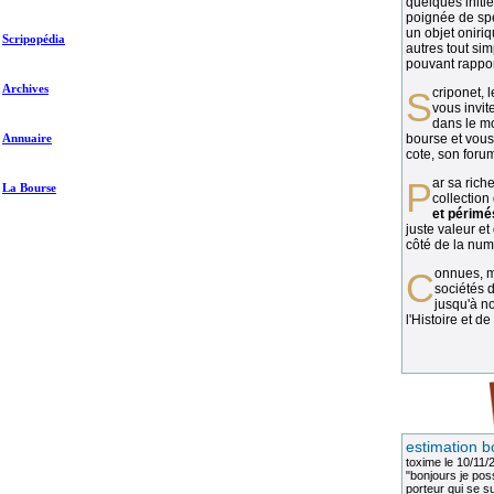
quelques initié
poignée de spé
un objet oniriq
Scripopédia
autres tout si
pouvant rapport
Archives
Scriponet, 
vous invit
dans le mo
Annuaire
bourse et vous
cote, son forum
Par sa richesse et sa diversité, la
La Bourse
collection
et périmé
juste valeur et
côté de la numi
Connues, méconnues, ou inconnues, les
sociétés d
jusqu'à no
l'Histoire et de
estimation b
toxime
le 10/11/
"bonjours je pos
porteur qui se sui