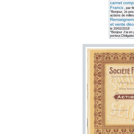
carnet compl
Francs
, par
fi
"Bonjour, Je po
actions de milles
Renseigneme
et vente dèo
le 20/02/2018
"Bonjour J'ai e
porteur,Obligation