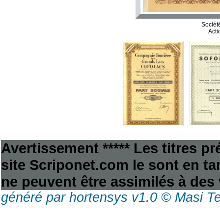
Sociét
Acti
Avertissement ***** Les titres p
site Scriponet.com le sont en tan
ne peuvent être assimilés à des 
généré par hortensys v1.0 © Masi T