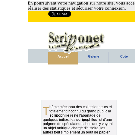
En poursuivant votre navigation sur notre site, vous accep
réaliser des statistiques et sécuriser votre connexion.
Accueil
Galerie
Cote
Thème méconnu des collectionneurs et
totalement inconnu du grand public la
scripophilie
reste l'apanage de
quelques initiés, les
scripophiles
, et d'une
poignée de spéculateurs. Les uns y voyant
un objet onirique chargé d'histoire, les
autres tout simplement un bout de papier