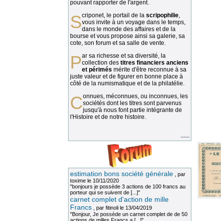
pouvant rapporter de l'argent.
Scriponet, le portail de la
scripophilie
,
vous invite à un voyage dans le temps,
dans le monde des affaires et de la
bourse et vous propose ainsi sa galerie, sa
cote, son forum et sa salle de vente.
Par sa richesse et sa diversité, la
collection des
titres financiers anciens
et périmés
mérite d'être reconnue à sa
juste valeur et de figurer en bonne place à
côté de la numismatique et de la philatélie.
Connues, méconnues, ou inconnues, les
sociétés dont les titres sont parvenus
jusqu'à nous font partie intégrante de
l'Histoire et de notre histoire.
......
estimation bons société générale
, par
toxime
le 10/11/2020
"bonjours je possède 3 actions de 100 francs au
porteur qui se suivent de [...]"
carnet complet d'action de mille
Francs
, par
fitinoli
le 13/04/2019
"Bonjour, Je possède un carnet complet de de 50
actions de milles Francs a [...]"