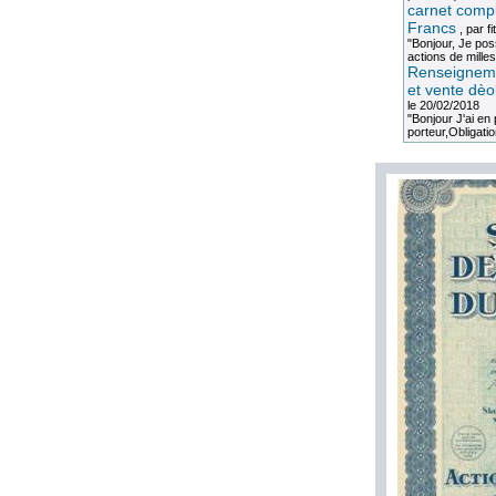
carnet compl
Francs
, par
fi
"Bonjour, Je po
actions de milles
Renseigneme
et vente dèo
le 20/02/2018
"Bonjour J'ai e
porteur,Obligation