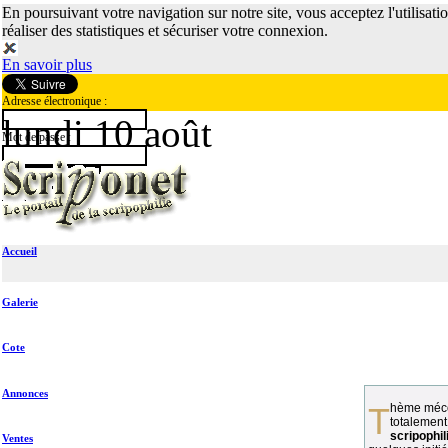
En poursuivant votre navigation sur notre site, vous acceptez l'utilisati
réaliser des statistiques et sécuriser votre connexion.
En savoir plus
Adresse électronique :
lundi 10 août
Mot de passe :
Accueil
Galerie
Cote
Annonces
Thème méconnu des collectionneurs et
totalement
scripophil
Ventes