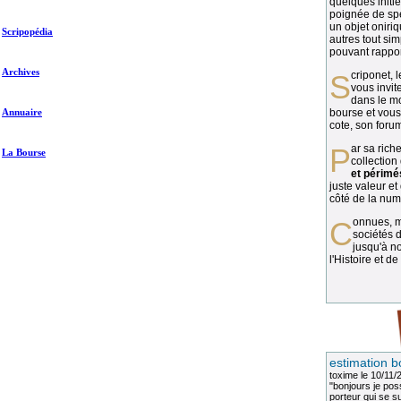
quelques initié
poignée de spé
un objet oniriq
Scripopédia
autres tout si
pouvant rapport
Archives
Scriponet, 
vous invit
dans le mo
Annuaire
bourse et vous
cote, son forum
Par sa richesse et sa diversité, la
La Bourse
collection
et périmé
juste valeur et
côté de la numi
Connues, méconnues, ou inconnues, les
sociétés d
jusqu'à no
l'Histoire et de
estimation b
toxime
le 10/11/
"bonjours je pos
porteur qui se sui