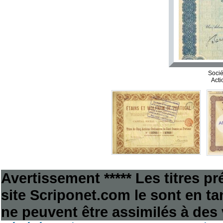
Soci
Acti
Avertissement ***** Les titres p
site Scriponet.com le sont en tan
ne peuvent être assimilés à des 