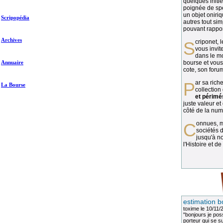
quelques initié
poignée de spé
un objet oniriq
Scripopédia
autres tout si
pouvant rapport
Archives
Scriponet, 
vous invit
dans le mo
Annuaire
bourse et vous
cote, son forum
Par sa richesse et sa diversité, la
La Bourse
collection
et périmé
juste valeur et
côté de la numi
Connues, méconnues, ou inconnues, les
sociétés d
jusqu'à no
l'Histoire et de
estimation b
toxime
le 10/11/
"bonjours je pos
porteur qui se sui