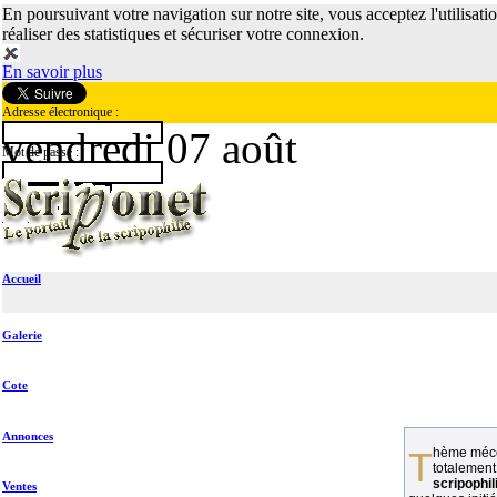
En poursuivant votre navigation sur notre site, vous acceptez l'utilisati
réaliser des statistiques et sécuriser votre connexion.
En savoir plus
Adresse électronique :
vendredi 07 août
Mot de passe :
Accueil
Galerie
Cote
Annonces
Thème méconnu des collectionneurs et
totalement
scripophil
Ventes