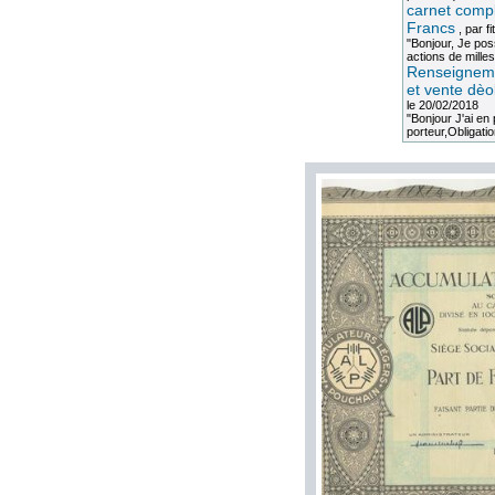
carnet compl
Francs
, par
fi
"Bonjour, Je po
actions de milles
Renseigneme
et vente dèo
le 20/02/2018
"Bonjour J'ai e
porteur,Obligation