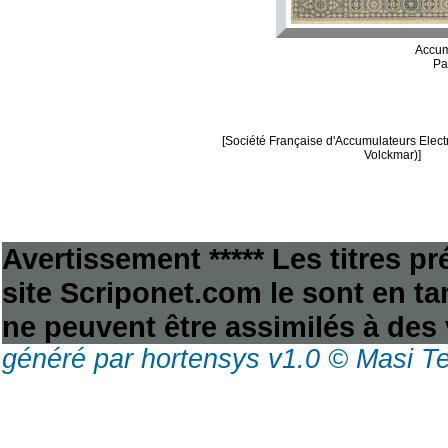
Accum
Pa
[Société Française d'Accumulateurs Elect
Volckmar)]
Avertissement ***** Les titres p
site Scriponet.com le sont en tan
ne peuvent être assimilés à des 
généré par hortensys v1.0 © Masi T