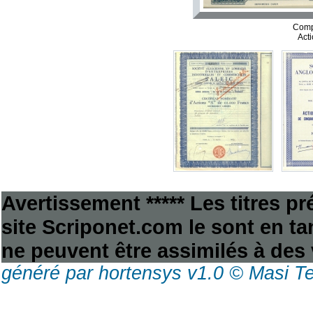
Comp
Act
Avertissement ***** Les titres p
site Scriponet.com le sont en tan
ne peuvent être assimilés à des 
généré par hortensys v1.0 © Masi T