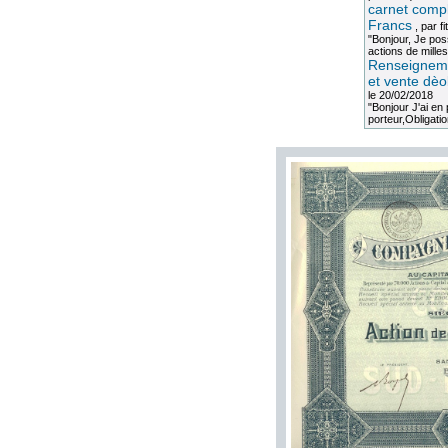
carnet compl
Francs
, par
fi
"Bonjour, Je po
actions de milles
Renseigneme
et vente dèo
le 20/02/2018
"Bonjour J'ai e
porteur,Obligation