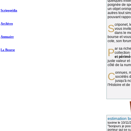
quelques initié
poignée de spé
un objet oniriq
Scripopédia
autres tout si
pouvant rapport
Archives
Scriponet, 
vous invit
dans le mo
Annuaire
bourse et vous
cote, son forum
Par sa richesse et sa diversité, la
La Bourse
collection
et périmé
juste valeur et
côté de la numi
Connues, méconnues, ou inconnues, les
sociétés d
jusqu'à no
l'Histoire et de
estimation b
toxime
le 10/11/
"bonjours je pos
porteur qui se sui