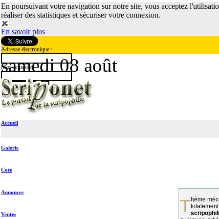
En poursuivant votre navigation sur notre site, vous acceptez l'utilisati
réaliser des statistiques et sécuriser votre connexion.
En savoir plus
Adresse électronique :
samedi 08 août
Mot de passe :
Accueil
Galerie
Cote
Annonces
Thème méconnu des collectionneurs et
totalement
scripophil
Ventes