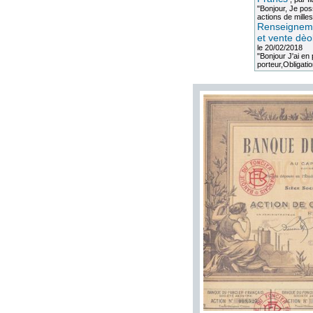
"Bonjour, Je po
actions de milles
Renseigneme
et vente dèo
le 20/02/2018
"Bonjour J'ai e
porteur,Obligation