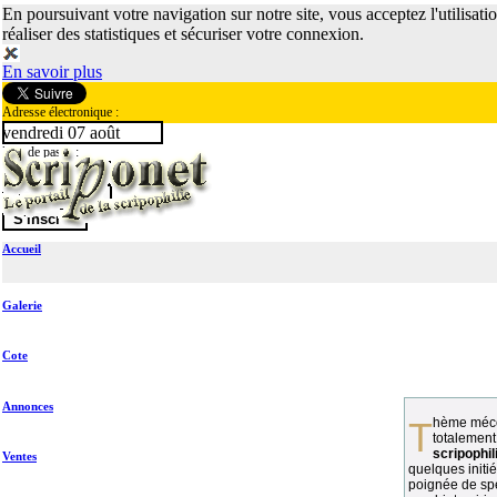
En poursuivant votre navigation sur notre site, vous acceptez l'utilisati
réaliser des statistiques et sécuriser votre connexion.
En savoir plus
Adresse électronique :
vendredi 07 août
Mot de passe :
Accueil
Galerie
Cote
Annonces
Thème méconnu des collectionneurs et
totalement
scripophil
Ventes
quelques initié
poignée de spé