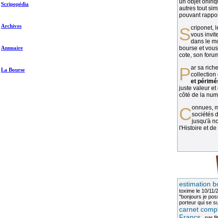
un objet oniriq
Scripopédia
autres tout si
pouvant rapport
Archives
Scriponet, 
vous invit
dans le mo
Annuaire
bourse et vous
cote, son forum
Par sa richesse et sa diversité, la
La Bourse
collection
et périmé
juste valeur et
côté de la numi
Connues, méconnues, ou inconnues, les
sociétés d
jusqu'à no
l'Histoire et de
estimation b
toxime
le 10/11/
"bonjours je pos
porteur qui se sui
carnet compl
Francs
, par
fi