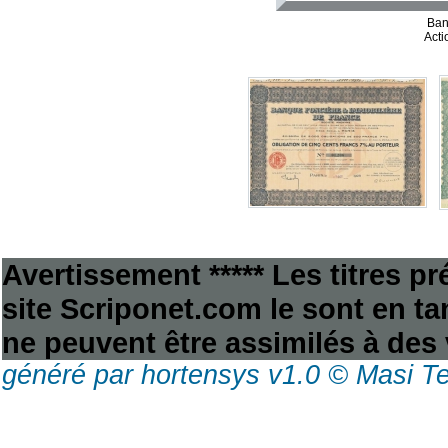
Ban
Acti
Avertissement ***** Les titres p
site Scriponet.com le sont en tan
ne peuvent être assimilés à des 
généré par hortensys v1.0 © Masi T