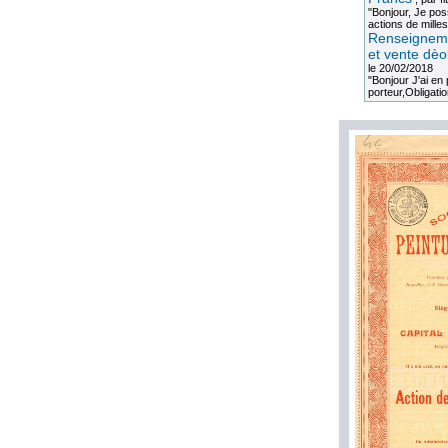
"Bonjour, Je po
actions de milles
Renseigneme
et vente dèo
le 20/02/2018
"Bonjour J'ai e
porteur,Obligation