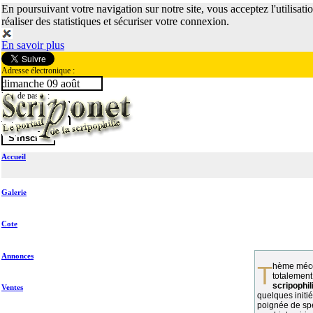
En poursuivant votre navigation sur notre site, vous acceptez l'utilisati
réaliser des statistiques et sécuriser votre connexion.
En savoir plus
Adresse électronique :
dimanche 09 août
Mot de passe :
Accueil
Galerie
Cote
Annonces
Thème méconnu des collectionneurs et
totalement
scripophil
Ventes
quelques initié
poignée de spé