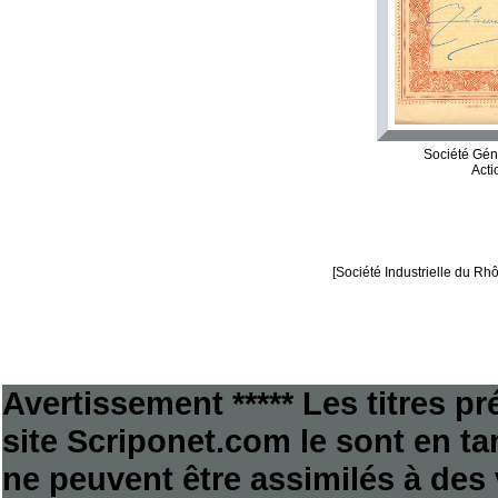
Société Gén
Acti
[Société Industrielle du Rhô
Avertissement ***** Les titres p
site Scriponet.com le sont en tan
ne peuvent être assimilés à des 