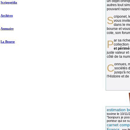
un objet oniriq
Scripopédia
autres tout si
pouvant rapport
Archives
Scriponet, 
vous invit
dans le mo
Annuaire
bourse et vous
cote, son forum
Par sa richesse et sa diversité, la
La Bourse
collection
et périmé
juste valeur et
côté de la numi
Connues, méconnues, ou inconnues, les
sociétés d
jusqu'à no
l'Histoire et de
estimation b
toxime
le 10/11/
"bonjours je pos
porteur qui se sui
carnet compl
Francs
, par
fi