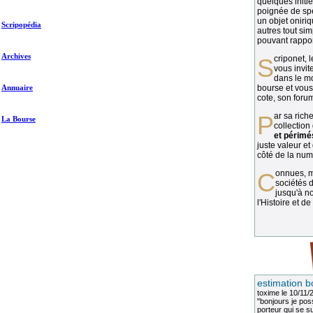
quelques initié
poignée de spé
un objet oniriq
Scripopédia
autres tout si
pouvant rapport
Archives
Scriponet, 
vous invit
dans le mo
Annuaire
bourse et vous
cote, son forum
Par sa richesse et sa diversité, la
La Bourse
collection
et périmé
juste valeur et
côté de la numi
Connues, méconnues, ou inconnues, les
sociétés d
jusqu'à no
l'Histoire et de
estimation b
toxime
le 10/11/
"bonjours je pos
porteur qui se sui