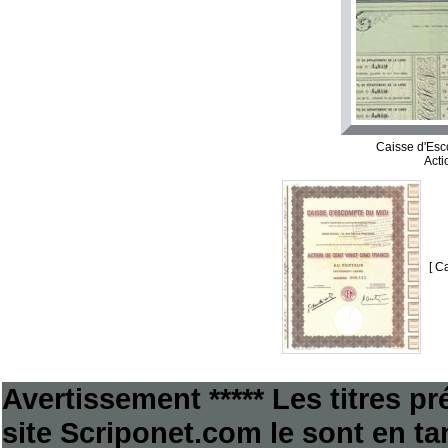
Caisse d'Esc
Acti
[ C
Avertissement ***** Les titres p
site Scriponet.com le sont en tan