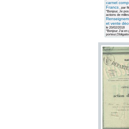
carnet compl
Francs
, par
fi
"Bonjour, Je po
actions de milles
Renseigneme
et vente dèo
le 20/02/2018
"Bonjour J'ai e
porteur,Obligation