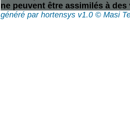
ne peuvent être assimilés à des 
généré par hortensys v1.0 © Masi T