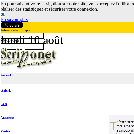
En poursuivant votre navigation sur notre site, vous acceptez l'utilisati
réaliser des statistiques et sécuriser votre connexion.
En savoir plus
Adresse électronique :
lundi 10 août
Mot de passe :
Accueil
Galerie
Cote
Annonces
Thème méconnu des collectionneurs et
totalement
scripophil
Ventes