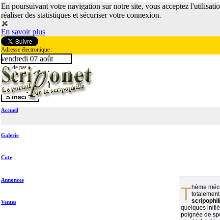
En poursuivant votre navigation sur notre site, vous acceptez l'utilisati
réaliser des statistiques et sécuriser votre connexion.
En savoir plus
Adresse électronique :
vendredi 07 août
Mot de passe :
Accueil
Galerie
Cote
Annonces
Thème méconnu des collectionneurs et
totalement
scripophil
Ventes
quelques initié
poignée de spé