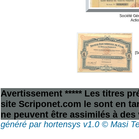
Société Gé
Acti
[S
Avertissement ***** Les titres p
site Scriponet.com le sont en tan
ne peuvent être assimilés à des 
généré par hortensys v1.0 © Masi T