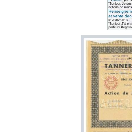
"Bonjour, Je po
actions de milles
Renseigneme
et vente dèo
le 20/02/2018
"Bonjour J'ai e
porteur,Obligation