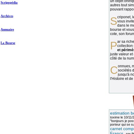
un objet oniriq
Scripopédia
autres tout si
pouvant rapport
Archives
Scriponet, 
vous invit
dans le mo
Annuaire
bourse et vous
cote, son forum
Par sa richesse et sa diversité, la
La Bourse
collection
et périmé
juste valeur et
côté de la numi
Connues, méconnues, ou inconnues, les
sociétés d
jusqu'à no
l'Histoire et de
estimation b
toxime
le 10/11/
"bonjours je pos
porteur qui se sui
carnet compl
Francs
, par
fi