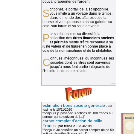
pouvant rapporter de l'argent.
Scriponet, le portail de la
scripophilie
,
vous invite à un voyage dans le temps,
dans le monde des affaires et de la
bourse et vous propose ainsi sa galerie, sa
cote, son forum et sa salle de vente.
Par sa richesse et sa diversité, la
collection des
titres financiers anciens
et périmés
mérite d'être reconnue à sa
juste valeur et de figurer en bonne place à
côté de la numismatique et de la philatélie.
Connues, méconnues, ou inconnues, les
sociétés dont les titres sont parvenus
jusqu'à nous font partie intégrante de
l'Histoire et de notre histoire.
......
estimation bons société générale
, par
toxime
le 10/11/2020
"bonjours je possède 3 actions de 100 francs au
porteur qui se suivent de [...]"
carnet complet d'action de mille
Francs
, par
fitinoli
le 13/04/2019
"Bonjour, Je possède un carnet complet de de 50
actions de milles Francs a [...]"