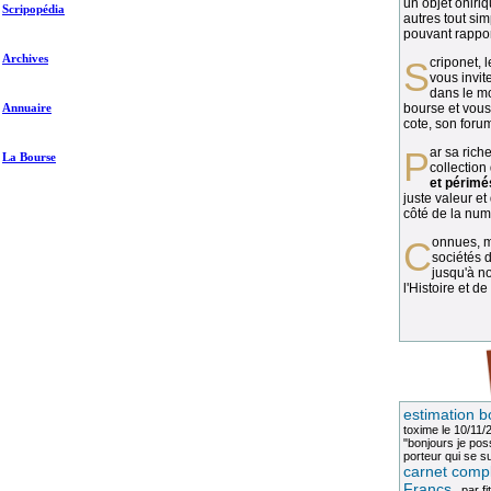
un objet oniriq
Scripopédia
autres tout si
pouvant rapport
Archives
Scriponet, 
vous invit
dans le mo
Annuaire
bourse et vous
cote, son forum
Par sa richesse et sa diversité, la
La Bourse
collection
et périmé
juste valeur et
côté de la numi
Connues, méconnues, ou inconnues, les
sociétés d
jusqu'à no
l'Histoire et de
estimation b
toxime
le 10/11/
"bonjours je pos
porteur qui se sui
carnet compl
Francs
, par
fi