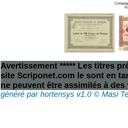
Compagn
Pa
Avertissement ***** Les titres p
site Scriponet.com le sont en tan
ne peuvent être assimilés à des 
généré par hortensys v1.0 © Masi T