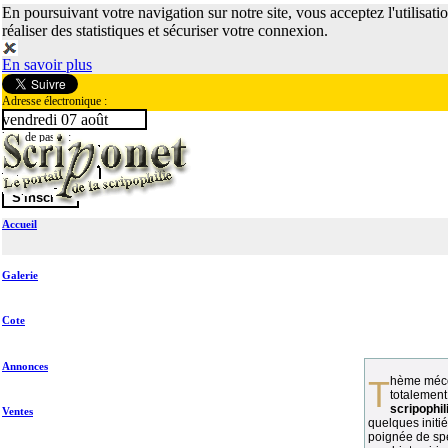
En poursuivant votre navigation sur notre site, vous acceptez l'utilisati
réaliser des statistiques et sécuriser votre connexion.
En savoir plus
Adresse électronique :
vendredi 07 août
Mot de passe :
Accueil
Galerie
Cote
Annonces
Thème méconnu des collectionneurs et
totalement
scripophil
Ventes
quelques initié
poignée de spé