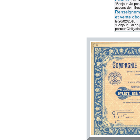
"Bonjour, Je po
actions de milles
Renseigneme
et vente dèo
le 20/02/2018
"Bonjour J'ai e
porteur,Obligation