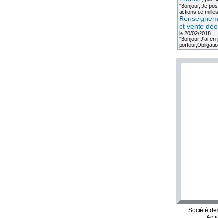
"Bonjour, Je po
actions de milles
Renseigneme
et vente dèo
le 20/02/2018
"Bonjour J'ai e
porteur,Obligation
Société de
Acti