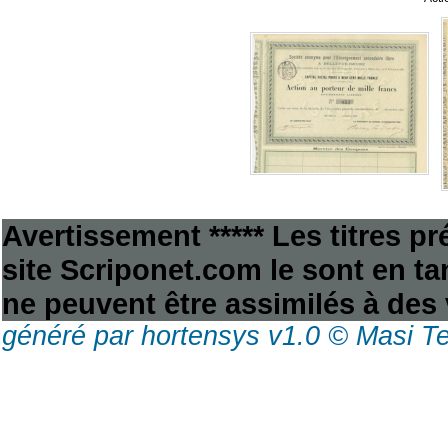
Avertissement ***** Les titres p
site Scriponet.com le sont en tan
ne peuvent être assimilés à des 
généré par hortensys v1.0 © Masi T