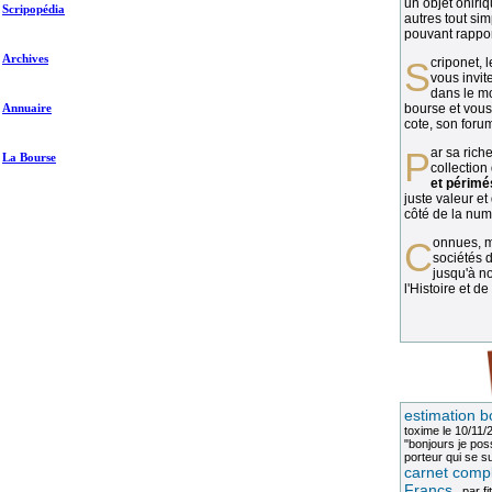
un objet oniriq
Scripopédia
autres tout si
pouvant rapport
Archives
Scriponet, 
vous invit
dans le mo
Annuaire
bourse et vous
cote, son forum
Par sa richesse et sa diversité, la
La Bourse
collection
et périmé
juste valeur et
côté de la numi
Connues, méconnues, ou inconnues, les
sociétés d
jusqu'à no
l'Histoire et de
estimation b
toxime
le 10/11/
"bonjours je pos
porteur qui se sui
carnet compl
Francs
, par
fi