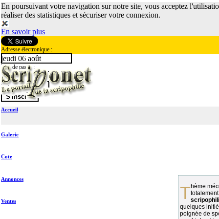
En poursuivant votre navigation sur notre site, vous acceptez l'utilisati
réaliser des statistiques et sécuriser votre connexion.
En savoir plus
Adresse électronique :
jeudi 06 août
Mot de passe :
Accueil
Galerie
Cote
Annonces
Thème méconnu des collectionneurs et
totalement
scripophil
Ventes
quelques initié
poignée de spé