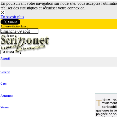
En poursuivant votre navigation sur notre site, vous acceptez l'utilisati
réaliser des statistiques et sécuriser votre connexion.
En savoir plus
Adresse électronique :
dimanche 09 août
Mot de passe :
Accueil
Galerie
Cote
Annonces
Thème méconnu des collectionneurs et
totalement
scripophil
Ventes
quelques initié
poignée de spé