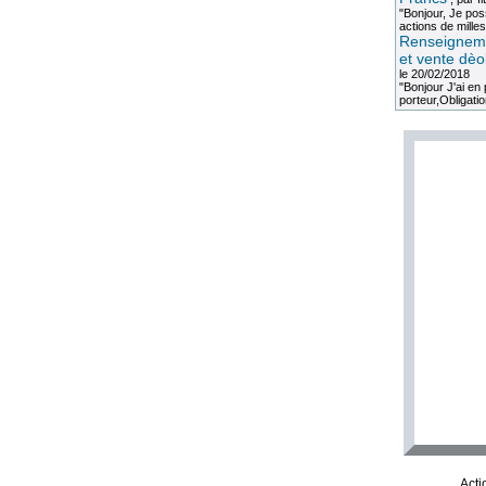
"Bonjour, Je po
actions de milles
Renseigneme
et vente dèo
le 20/02/2018
"Bonjour J'ai e
porteur,Obligation
Acti