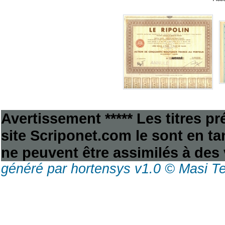
Avertissement ***** Les titres p
site Scriponet.com le sont en tan
ne peuvent être assimilés à des 
généré par hortensys v1.0 © Masi T