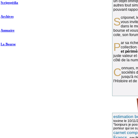
un objet oniriq
Scripopédia
autres tout si
pouvant rapport
Archives
Scriponet, 
vous invit
dans le mo
Annuaire
bourse et vous
cote, son forum
Par sa richesse et sa diversité, la
La Bourse
collection
et périmé
juste valeur et
côté de la numi
Connues, méconnues, ou inconnues, les
sociétés d
jusqu'à no
l'Histoire et de
estimation b
toxime
le 10/11/
"bonjours je pos
porteur qui se sui
carnet compl
Francs
, par
fi