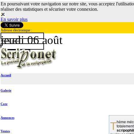
En poursuivant votre navigation sur notre site, vous acceptez l'utilisati
réaliser des statistiques et sécuriser votre connexion.
En savoir plus
Adresse électronique :
jeudi 06 août
Mot de passe :
Accueil
Galerie
Cote
Annonces
Thème méconnu des collectionneurs et
totalement
scripophil
Ventes