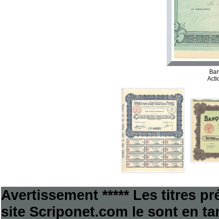
Ban
Acti
Avertissement ***** Les titres p
site Scriponet.com le sont en tan