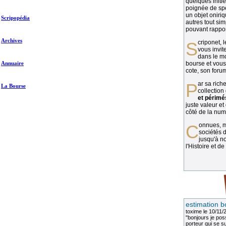
quelques initié
poignée de spé
un objet oniriq
Scripopédia
autres tout si
pouvant rapport
Archives
Scriponet, 
vous invit
dans le mo
Annuaire
bourse et vous
cote, son forum
Par sa richesse et sa diversité, la
La Bourse
collection
et périmé
juste valeur et
côté de la numi
Connues, méconnues, ou inconnues, les
sociétés d
jusqu'à no
l'Histoire et de
estimation b
toxime
le 10/11/
"bonjours je pos
porteur qui se sui