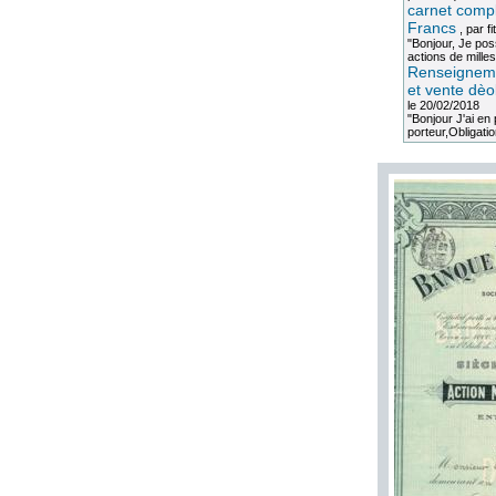
carnet compl
Francs
, par
fi
"Bonjour, Je po
actions de milles
Renseigneme
et vente dèo
le 20/02/2018
"Bonjour J'ai e
porteur,Obligation