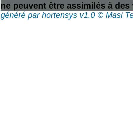
ne peuvent être assimilés à des 
généré par hortensys v1.0 © Masi T