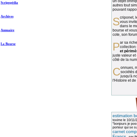
un objet oniriq
Scripopédia
autres tout si
pouvant rapport
Archives
Scriponet, 
vous invit
dans le mo
Annuaire
bourse et vous
cote, son forum
Par sa richesse et sa diversité, la
La Bourse
collection
et périmé
juste valeur et
côté de la numi
Connues, méconnues, ou inconnues, les
sociétés d
jusqu'à no
l'Histoire et de
estimation b
toxime
le 10/11/
"bonjours je pos
porteur qui se sui
carnet compl
Francs
, par
fi