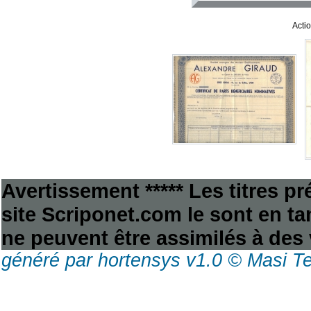
Acti
Avertissement ***** Les titres p
site Scriponet.com le sont en tan
ne peuvent être assimilés à des 
généré par hortensys v1.0 © Masi T