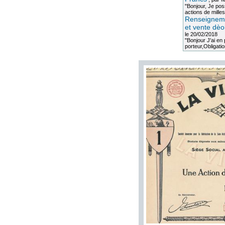
"Bonjour, Je po
actions de milles
Renseigneme
et vente dèo
le 20/02/2018
"Bonjour J'ai e
porteur,Obligation