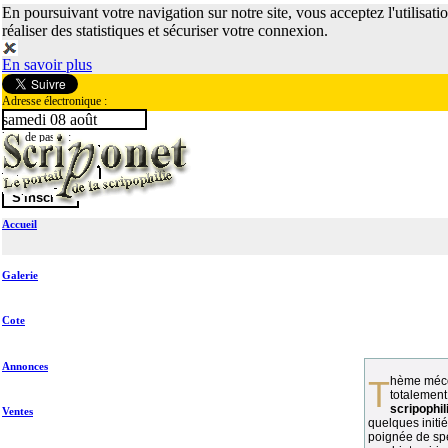
En poursuivant votre navigation sur notre site, vous acceptez l'utilisati
réaliser des statistiques et sécuriser votre connexion.
En savoir plus
Adresse électronique :
samedi 08 août
Mot de passe :
Accueil
Galerie
Cote
Annonces
Thème méconnu des collectionneurs et
totalement
scripophil
Ventes
quelques initié
poignée de spé