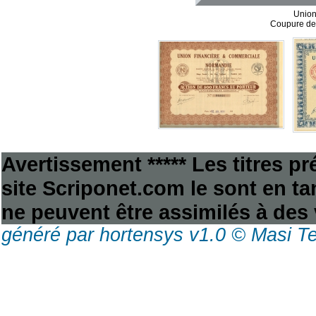
Unio
Coupure de 
Avertissement ***** Les titres p
site Scriponet.com le sont en tan
ne peuvent être assimilés à des 
généré par hortensys v1.0 © Masi T