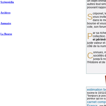
un objet oniriq
Scripopédia
autres tout si
pouvant rapport
Archives
Scriponet, 
vous invit
dans le mo
Annuaire
bourse et vous
cote, son forum
Par sa richesse et sa diversité, la
La Bourse
collection
et périmé
juste valeur et
côté de la numi
Connues, méconnues, ou inconnues, les
sociétés d
jusqu'à no
l'Histoire et de
estimation b
toxime
le 10/11/
"bonjours je pos
porteur qui se sui
carnet compl
Francs
, par
fi