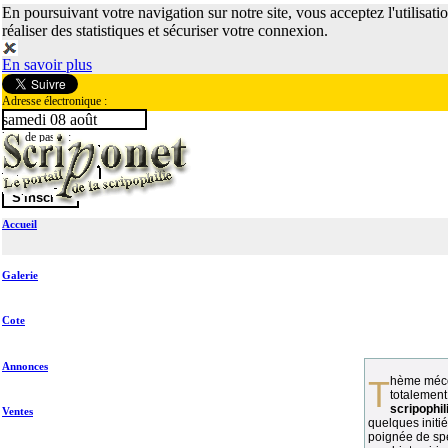
En poursuivant votre navigation sur notre site, vous acceptez l'utilisati
réaliser des statistiques et sécuriser votre connexion.
En savoir plus
Adresse électronique :
samedi 08 août
Mot de passe :
Accueil
Galerie
Cote
Annonces
Thème méconnu des collectionneurs et
totalement
scripophil
Ventes
quelques initié
poignée de spé