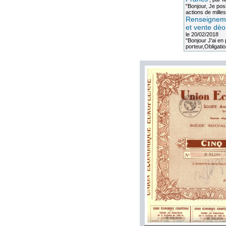
"Bonjour, Je po
actions de milles
Renseigneme
et vente dèo
le 20/02/2018
"Bonjour J'ai e
porteur,Obligation