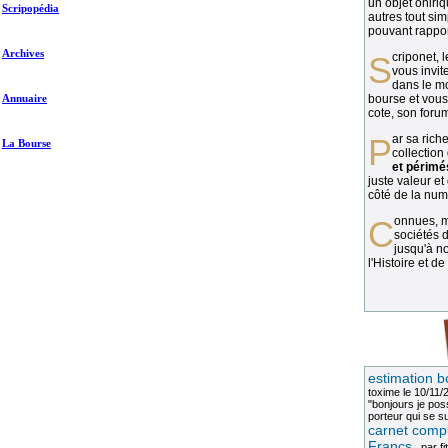
un objet oniriq
Scripopédia
autres tout si
pouvant rapport
Archives
Scriponet, 
vous invit
dans le mo
Annuaire
bourse et vous
cote, son forum
Par sa richesse et sa diversité, la
La Bourse
collection
et périmé
juste valeur et
côté de la numi
Connues, méconnues, ou inconnues, les
sociétés d
jusqu'à no
l'Histoire et de
estimation b
toxime
le 10/11/
"bonjours je pos
porteur qui se sui
carnet compl
Francs
, par
fi