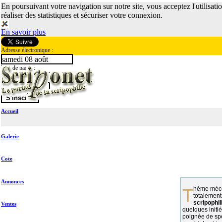
En poursuivant votre navigation sur notre site, vous acceptez l'utilisati
réaliser des statistiques et sécuriser votre connexion.
En savoir plus
Adresse électronique :
samedi 08 août
Mot de passe :
Accueil
Galerie
Cote
Annonces
Thème méconnu des collectionneurs et
totalement
scripophil
Ventes
quelques initié
poignée de spé