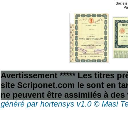
Société
Pa
Avertissement ***** Les titres p
site Scriponet.com le sont en tan
ne peuvent être assimilés à des 
généré par hortensys v1.0 © Masi T