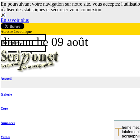
En poursuivant votre navigation sur notre site, vous acceptez l'utilisati
réaliser des statistiques et sécuriser votre connexion.
En savoir plus
Adresse électronique :
dimanche 09 août
Mot de passe :
Accueil
Galerie
Cote
Annonces
Thème méconnu des collectionneurs et
totalement
scripophil
Ventes