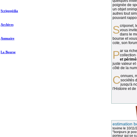
quelques initié
poignée de spé
un objet oniriq
Scripopédia
autres tout si
pouvant rapport
Archives
Scriponet, 
vous invit
dans le mo
Annuaire
bourse et vous
cote, son forum
Par sa richesse et sa diversité, la
La Bourse
collection
et périmé
juste valeur et
côté de la numi
Connues, méconnues, ou inconnues, les
sociétés d
jusqu'à no
l'Histoire et de
estimation b
toxime
le 10/11/
"bonjours je pos
porteur qui se sui