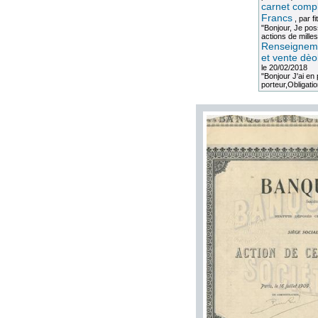
carnet compl
Francs
, par
fi
"Bonjour, Je po
actions de milles
Renseigneme
et vente dèo
le 20/02/2018
"Bonjour J'ai e
porteur,Obligation