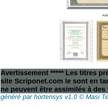
Acti
Avertissement ***** Les titres p
site Scriponet.com le sont en tan
ne peuvent être assimilés à des 
généré par hortensys v1.0 © Masi T