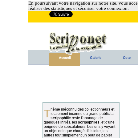
En poursuivant votre navigation sur notre site, vous accep
réaliser des statistiques et sécuriser votre connexion.
Accueil
Galerie
Cote
Thème méconnu des collectionneurs et
totalement inconnu du grand public la
scripophilie
reste l'apanage de
quelques initiés, les
scripophiles
, et d'une
poignée de spéculateurs. Les uns y voyant
un objet onirique chargé d'histoire, les
autres tout simplement un bout de papier