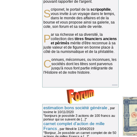
pouvant rapporter de l'argent.
Scriponet, le portail de la
scripophilie
,
vous invite à un voyage dans le temps,
dans le monde des affaires et de la
bourse et vous propose ainsi sa galerie, sa
cote, son forum et sa salle de vente.
Par sa richesse et sa diversité, la
collection des
titres financiers anciens
et périmés
mérite d'être reconnue à sa
juste valeur et de figurer en bonne place à
côté de la numismatique et de la philatélie.
Connues, méconnues, ou inconnues, les
sociétés dont les titres sont parvenus
jusqu'à nous font partie intégrante de
l'Histoire et de notre histoire.
......
estimation bons société générale
, par
toxime
le 10/11/2020
"bonjours je possède 3 actions de 100 francs au
porteur qui se suivent de [...]"
carnet complet d'action de mille
Francs
, par
fitinoli
le 13/04/2019
"Bonjour, Je possède un carnet complet de de 50
actions de milles Francs a [...]"