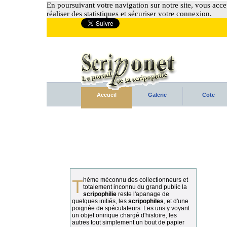
En poursuivant votre navigation sur notre site, vous accep
réaliser des statistiques et sécuriser votre connexion.
Accueil
Galerie
Cote
Thème méconnu des collectionneurs et
totalement inconnu du grand public la
scripophilie
reste l'apanage de
quelques initiés, les
scripophiles
, et d'une
poignée de spéculateurs. Les uns y voyant
un objet onirique chargé d'histoire, les
autres tout simplement un bout de papier