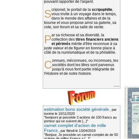
pouvant rapporter de l'argent.
Scriponet, le portail de la
scripophilie
,
vous invite à un voyage dans le temps,
dans le monde des affaires et de la
bourse et vous propose ainsi sa galerie, sa
cote, son forum et sa salle de vente.
Par sa richesse et sa diversité, la
collection des
titres financiers anciens
et périmés
mérite d'être reconnue à sa
juste valeur et de figurer en bonne place à
côté de la numismatique et de la philatélie.
Connues, méconnues, ou inconnues, les
sociétés dont les titres sont parvenus
jusqu'à nous font partie intégrante de
l'Histoire et de notre histoire.
......
estimation bons société générale
, par
toxime
le 10/11/2020
"bonjours je possède 3 actions de 100 francs au
porteur qui se suivent de [...]"
carnet complet d'action de mille
Francs
, par
fitinoli
le 13/04/2019
"Bonjour, Je possède un carnet complet de de 50
actions de milles Francs a [...]"