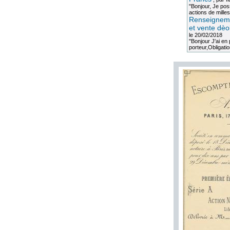
"Bonjour, Je po
actions de milles
Renseigneme
et vente dèo
le 20/02/2018
"Bonjour J'ai e
porteur,Obligation