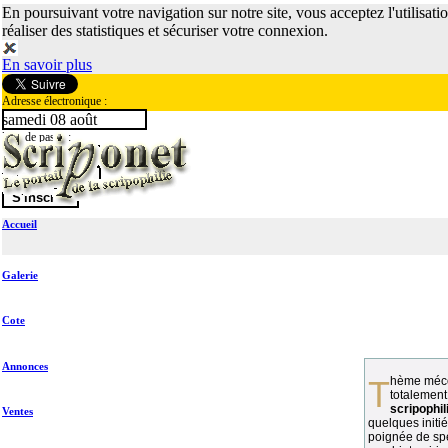
En poursuivant votre navigation sur notre site, vous acceptez l'utilisati
réaliser des statistiques et sécuriser votre connexion.
En savoir plus
Adresse électronique :
samedi 08 août
Mot de passe :
Accueil
Galerie
Cote
Annonces
Thème méconnu des collectionneurs et
totalement
scripophil
Ventes
quelques initié
poignée de spé