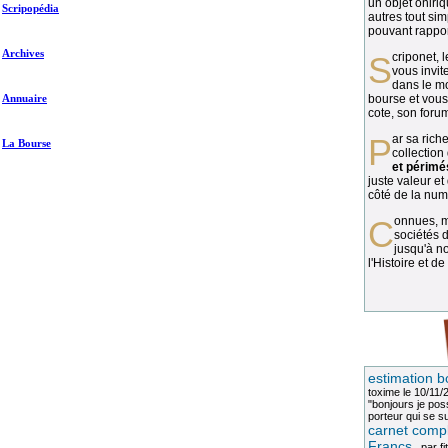
un objet oniriq
Scripopédia
autres tout si
pouvant rapport
Archives
Scriponet, 
vous invit
dans le mo
Annuaire
bourse et vous
cote, son forum
Par sa richesse et sa diversité, la
La Bourse
collection
et périmé
juste valeur et
côté de la numi
Connues, méconnues, ou inconnues, les
sociétés d
jusqu'à no
l'Histoire et de
estimation b
toxime
le 10/11/
"bonjours je pos
porteur qui se sui
carnet compl
Francs
, par
fi