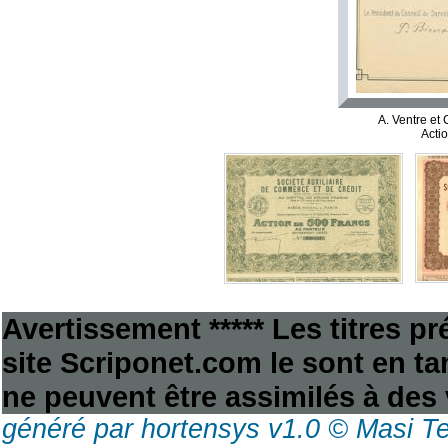
A. Ventre et
Acti
Avertissement ***** Les titres p
site Scriponet.com le sont en tan
ne peuvent être assimilés à des 
généré par hortensys v1.0 © Masi T