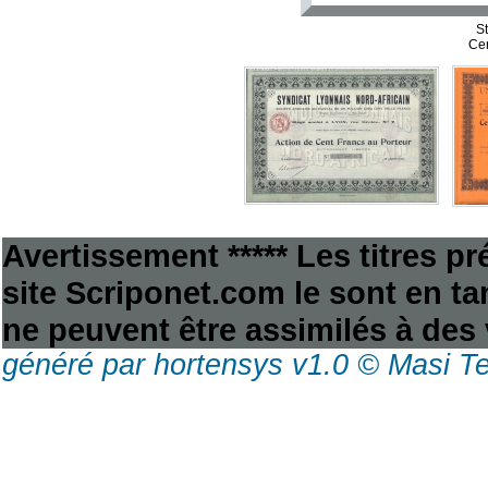
S
Cer
Avertissement ***** Les titres p
site Scriponet.com le sont en tan
ne peuvent être assimilés à des 
généré par hortensys v1.0 © Masi T