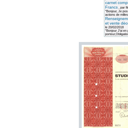
carnet compl
Francs
, par
fi
"Bonjour, Je po
actions de milles
Renseigneme
et vente dèo
le 20/02/2018
"Bonjour J'ai e
porteur,Obligation