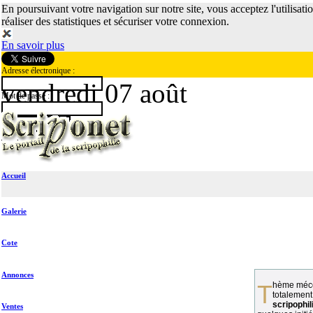
En poursuivant votre navigation sur notre site, vous acceptez l'utilisati
réaliser des statistiques et sécuriser votre connexion.
En savoir plus
Adresse électronique :
vendredi 07 août
Mot de passe :
Accueil
Galerie
Cote
Annonces
Thème méconnu des collectionneurs et
totalement
scripophil
Ventes