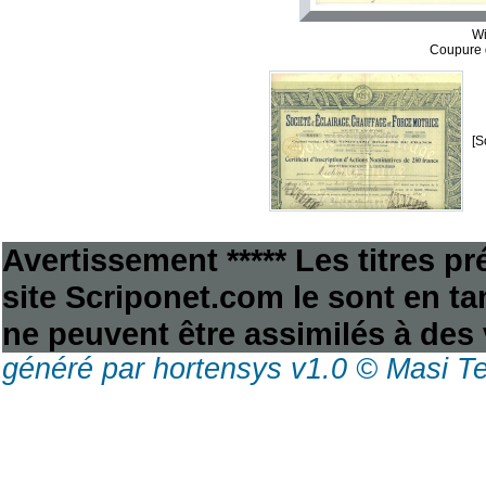
W
Coupure 
[S
Avertissement ***** Les titres p
site Scriponet.com le sont en tan
ne peuvent être assimilés à des 
généré par hortensys v1.0 © Masi T