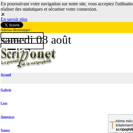
En poursuivant votre navigation sur notre site, vous acceptez l'utilisati
réaliser des statistiques et sécuriser votre connexion.
En savoir plus
Adresse électronique :
samedi 08 août
Mot de passe :
Accueil
Galerie
Cote
Annonces
Thème méconnu des collectionneurs et
totalement
scripophil
Ventes