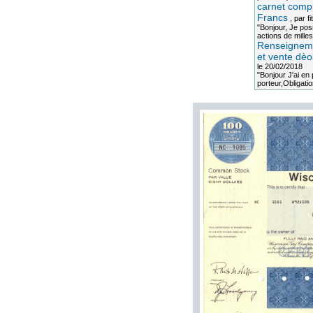
carnet compl
Francs
, par
fi
"Bonjour, Je po
actions de milles
Renseigneme
et vente dèo
le 20/02/2018
"Bonjour J'ai e
porteur,Obligation