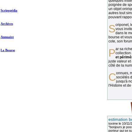
quelques initié
poignée de spé
un objet oniriq
Scripopédia
autres tout si
pouvant rapport
Archives
Scriponet, 
vous invit
dans le mo
Annuaire
bourse et vous
cote, son forum
Par sa richesse et sa diversité, la
La Bourse
collection
et périmé
juste valeur et
côté de la numi
Connues, méconnues, ou inconnues, les
sociétés d
jusqu'à no
l'Histoire et de
estimation b
toxime
le 10/11/
"bonjours je pos
porteur qui se sui