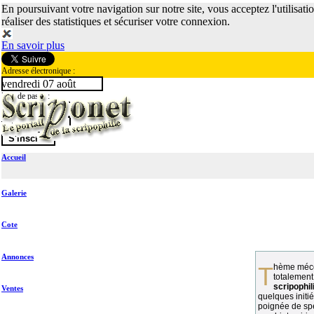
En poursuivant votre navigation sur notre site, vous acceptez l'utilisati
réaliser des statistiques et sécuriser votre connexion.
En savoir plus
Adresse électronique :
vendredi 07 août
Mot de passe :
Accueil
Galerie
Cote
Annonces
Thème méconnu des collectionneurs et
totalement
scripophil
Ventes
quelques initié
poignée de spé