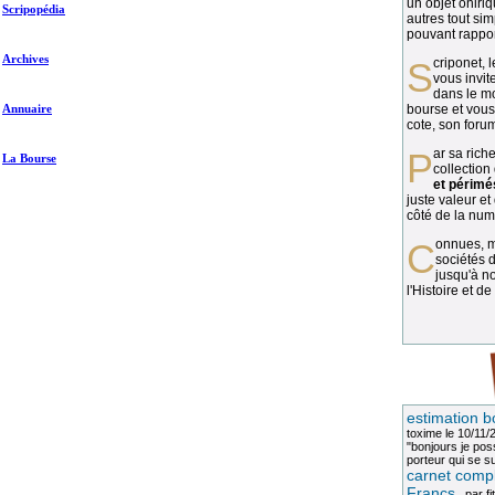
un objet oniriq
Scripopédia
autres tout si
pouvant rapport
Archives
Scriponet, 
vous invit
dans le mo
Annuaire
bourse et vous
cote, son forum
Par sa richesse et sa diversité, la
La Bourse
collection
et périmé
juste valeur et
côté de la numi
Connues, méconnues, ou inconnues, les
sociétés d
jusqu'à no
l'Histoire et de
estimation b
toxime
le 10/11/
"bonjours je pos
porteur qui se sui
carnet compl
Francs
, par
fi