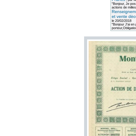
"Bonjour, Je po
actions de milles
Renseigneme
et vente dèo
le 20/02/2018
"Bonjour J'ai e
porteur,Obligation