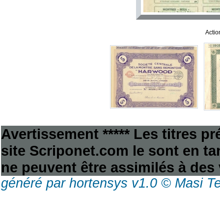
Actio
Avertissement ***** Les titres p
site Scriponet.com le sont en tan
ne peuvent être assimilés à des 
généré par hortensys v1.0 © Masi T