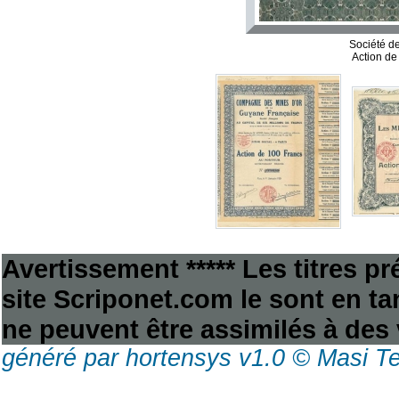
Société d
Action de
Avertissement ***** Les titres p
site Scriponet.com le sont en tan
ne peuvent être assimilés à des 
généré par hortensys v1.0 © Masi T