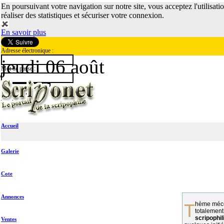
En poursuivant votre navigation sur notre site, vous acceptez l'utilisati
réaliser des statistiques et sécuriser votre connexion.
En savoir plus
Adresse électronique :
jeudi 06 août
Mot de passe :
Accueil
Galerie
Cote
Annonces
Thème méconnu des collectionneurs et
totalement
scripophil
Ventes