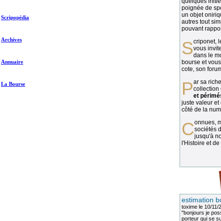
quelques initié
poignée de spé
un objet oniriq
Scripopédia
autres tout si
pouvant rapport
Archives
Scriponet, 
vous invit
dans le mo
Annuaire
bourse et vous
cote, son forum
Par sa richesse et sa diversité, la
La Bourse
collection
et périmé
juste valeur et
côté de la numi
Connues, méconnues, ou inconnues, les
sociétés d
jusqu'à no
l'Histoire et de
estimation b
toxime
le 10/11/
"bonjours je pos
porteur qui se sui