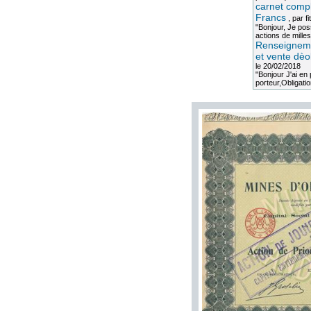
carnet compl
Francs
, par
fi
"Bonjour, Je po
actions de milles
Renseigneme
et vente dèo
le 20/02/2018
"Bonjour J'ai e
porteur,Obligation