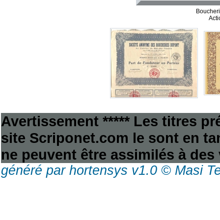
Boucheri
Acti
Avertissement ***** Les titres p
site Scriponet.com le sont en tan
ne peuvent être assimilés à des 
généré par hortensys v1.0 © Masi T