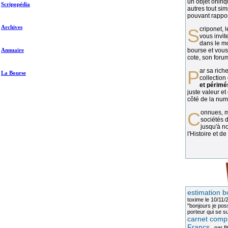
un objet oniriq
Scripopédia
autres tout si
pouvant rapport
Archives
Scriponet, 
vous invit
dans le mo
Annuaire
bourse et vous
cote, son forum
Par sa richesse et sa diversité, la
La Bourse
collection
et périmé
juste valeur et
côté de la numi
Connues, méconnues, ou inconnues, les
sociétés d
jusqu'à no
l'Histoire et de
estimation b
toxime
le 10/11/
"bonjours je pos
porteur qui se sui
carnet compl
Francs
, par
fi