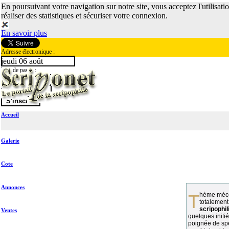
En poursuivant votre navigation sur notre site, vous acceptez l'utilisati
réaliser des statistiques et sécuriser votre connexion.
En savoir plus
Adresse électronique :
jeudi 06 août
Mot de passe :
Accueil
Galerie
Cote
Annonces
Thème méconnu des collectionneurs et
totalement
scripophil
Ventes
quelques initié
poignée de spé