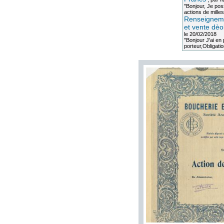
"Bonjour, Je po
actions de milles
Renseigneme
et vente dèo
le 20/02/2018
"Bonjour J'ai e
porteur,Obligation